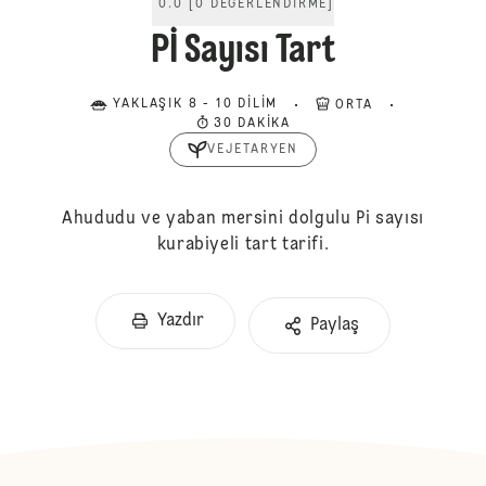
0.0
[
0
DEĞERLENDIRME
]
Pİ Sayısı Tart
YAKLAŞIK 8 - 10 DILIM
ORTA
30 DAKIKA
VEJETARYEN
Ahududu ve yaban mersini dolgulu Pi sayısı
kurabiyeli tart tarifi.
Yazdır
Paylaş