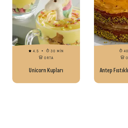
4.5
30 MIN
4
ORTA
Unicorn Kupları
Antep Fıstıkl