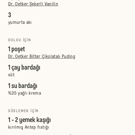
Dr. Oetker Şekerli Vanilin
3
yumurta akı
DOLGU IÇIN
1 poşet
Dr. Oetker Bitter Çikolatalı Puding
1 çay bardağı
süt
1 su bardağı
%35 yağlı krema
SÜSLEMEK IÇIN
1 - 2 yemek kaşığı
kırılmış Antep fıstığı