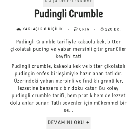
4.3
[
4
DEĞERLENDIRME
]
Pudingli Crumble
YAKLAŞIK 6 KIŞILIK
ORTA
220 DK.
Pudingli Crumble tarifiyle kakaolu kek, bitter
çikolatalı puding ve yaban mersinli çıtır granüller
keyfini tat!
Pudingli crumble, kakaolu kek ve bitter çikolatalı
pudingin enfes birleşimiyle hazırlanan tatlıdır.
Üzerindeki yaban mersinli ve fındıklı granüller,
lezzetine benzersiz bir doku katar. Bu kolay
pudingli crumble tarifi, hem pratik hem de lezzet
dolu anlar sunar. Tatlı sevenler için mükemmel bir
se...
DEVAMINI OKU +