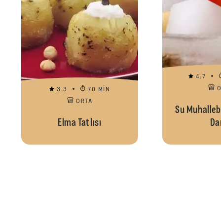
4.7
3.3
70 MIN
ORTA
Su Muhalleb
Elma Tatlısı
Da