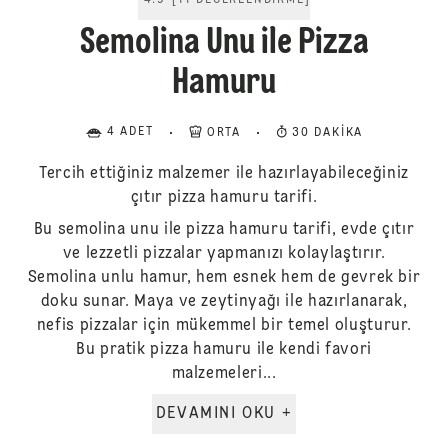
4.9
[
11
DEĞERLENDIRME
]
Semolina Unu ile Pizza
Hamuru
4 ADET
ORTA
30 DAKIKA
Tercih ettiğiniz malzemer ile hazırlayabileceğiniz
çıtır pizza hamuru tarifi.
Bu semolina unu ile pizza hamuru tarifi, evde çıtır
ve lezzetli pizzalar yapmanızı kolaylaştırır.
Semolina unlu hamur, hem esnek hem de gevrek bir
doku sunar. Maya ve zeytinyağı ile hazırlanarak,
nefis pizzalar için mükemmel bir temel oluşturur.
Bu pratik pizza hamuru ile kendi favori
malzemeleri...
DEVAMINI OKU +