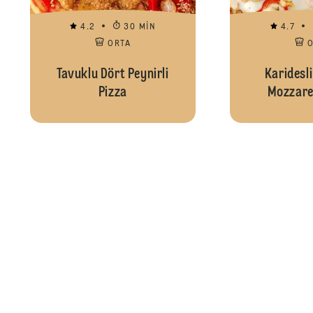
4.2
30 MIN
4.7
ORTA
Tavuklu Dört Peynirli
Karidesl
Pizza
Mozzarel