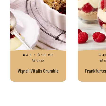
4.3
150 MIN
4
ORTA
Vişneli Vitalis Crumble
Frankfurte