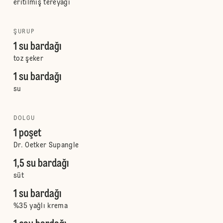
eritilmiş tereyağı
ŞURUP
1 su bardağı
toz şeker
1 su bardağı
su
DOLGU
1 poşet
Dr. Oetker Supangle
1,5 su bardağı
süt
1 su bardağı
%35 yağlı krema