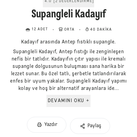
4.0
[
2
DEĞERLENDIRME
]
Supangleli Kadayıf
12 ADET
ORTA
40 DAKIKA
Kadayıf arasında Antep fıstıklı supangle.
Supangleli Kadayıf, Antep fıstığı ile zenginleşen
nefis bir tatlıdır. Kadayıfın çıtır yapısı ile kremalı
supangle dolgusunun buluşması sana harika bir
lezzet sunar. Bu özel tatlı, şerbetle tatlandırılarak
enfes bir uyum yakalar. Supangleli Kadayıf yapımı
kolay ve hoş bir alternatif arayanlara ide...
DEVAMINI OKU +
Yazdır
Paylaş