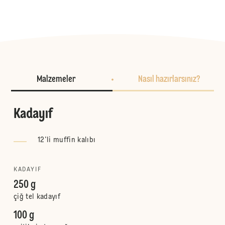
Malzemeler
Nasıl hazırlarsınız?
Kadayıf
12'li muffin kalıbı
KADAYIF
250 g
çiğ tel kadayıf
100 g