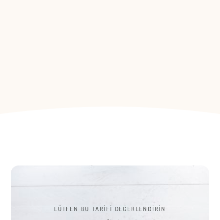
LÜTFEN BU TARİFİ DEĞERLENDİRİN