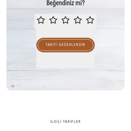
Beğendiniz mi?
LÜTFEN BU TARİFİ DEĞERLENDİR
TARIFI DEĞERLENDİR
İLGILI TARIFLER