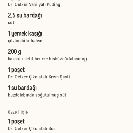
Dr. Oetker Vanilyalı Puding
2,5 su bardağı
süt
1 yemek kaşığı
çözünebilir kahve
200 g
kakaolu petit beurre bisküvi (ufalanmış)
1 poşet
Dr. Oetker Çikolatalı Krem Şanti
1 su bardağı
buzdolabında soğutulmuş süt
ÜZERI IÇIN
1 poşet
Dr. Oetker Çikolatalı Sos