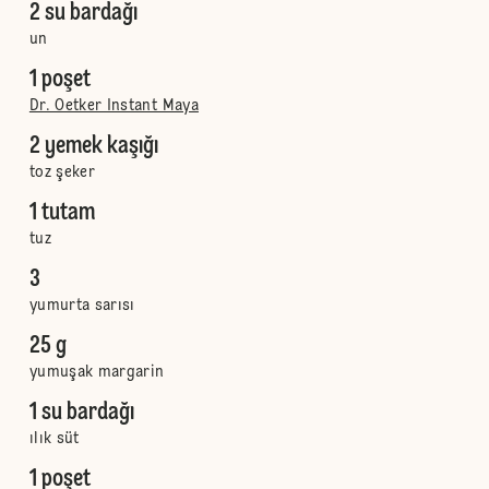
2 su bardağı
un
1 poşet
Dr. Oetker Instant Maya
2 yemek kaşığı
toz şeker
1 tutam
tuz
3
yumurta sarısı
25 g
yumuşak margarin
1 su bardağı
ılık süt
1 poşet