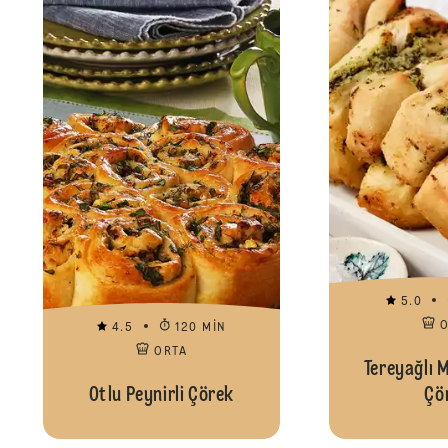
5.0
4.5
120 MIN
ORTA
Tereyağlı 
Otlu Peynirli Çörek
Çö