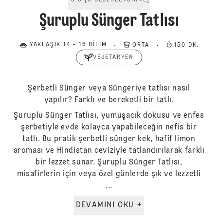
5.0
[
3
DEĞERLENDIRME
]
Şuruplu Sünger Tatlısı
YAKLAŞIK 14 - 16 DILIM
ORTA
150 DK.
VEJETARYEN
Şerbetli Sünger veya Süngeriye tatlısı nasıl
yapılır? Farklı ve bereketli bir tatlı.
Şuruplu Sünger Tatlısı, yumuşacık dokusu ve enfes
şerbetiyle evde kolayca yapabileceğin nefis bir
tatlı. Bu pratik şerbetli sünger kek, hafif limon
aroması ve Hindistan ceviziyle tatlandırılarak farklı
bir lezzet sunar. Şuruplu Sünger Tatlısı,
misafirlerin için veya özel günlerde şık ve lezzetli
...
DEVAMINI OKU +