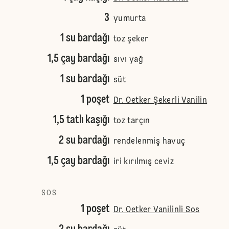
3
yumurta
1 su bardağı
toz şeker
1,5 çay bardağı
sıvı yağ
1 su bardağı
süt
1 poşet
Dr. Oetker Şekerli Vanilin
1,5 tatlı kaşığı
toz tarçın
2 su bardağı
rendelenmiş havuç
1,5 çay bardağı
iri kırılmış ceviz
SOS
1 poşet
Dr. Oetker Vanilinli Sos