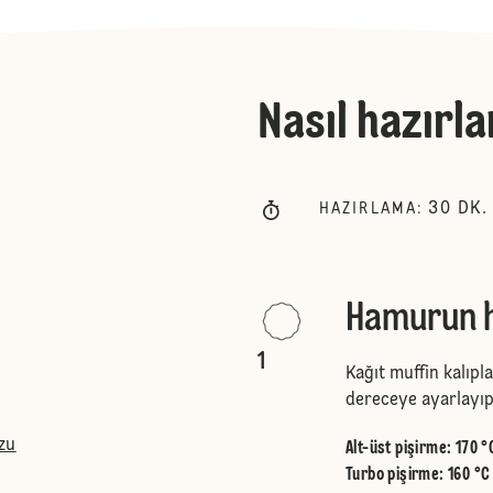
Nasıl hazırla
30
DK.
HAZIRLAMA
:
Hamurun h
1
Kağıt muffin kalıplar
dereceye ayarlayıp 
zu
Alt-üst pişirme
:
170 °
Turbo pişirme
:
160 °C