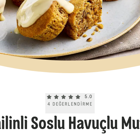
Current rating 5.0. Click to rate.
5.0
4
DEĞERLENDIRME
ilinli Soslu Havuçlu Mu