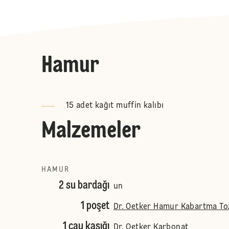
Hamur
15 adet kağıt muffin kalıbı
Malzemeler
HAMUR
2 su bardağı
un
1 poşet
Dr. Oetker Hamur Kabartma To
1 çay kaşığı
Dr. Oetker Karbonat