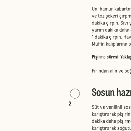
Un, hamur kabartma
ve toz şekeri çırpm
dakika çırpın. Sıvı 
yarım dakika daha 
1 dakika çırpın. Hav
Muffin kalıplarına p
Pişirme süresi: Yakla
Fırından alın ve s
Sosun hazı
2
Süt ve vanilinli so
karıştırarak pişiri
dakika daha pişirm
karıştırarak soğutun