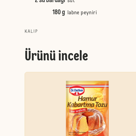
2 su bardağı
süt
180 g
labne peyniri
KALIP
Ürünü incele