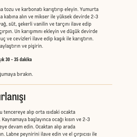
 tozu ve karbonatı karıştırıp eleyin. Yumurta
a kabına alın ve mikser ile yüksek devirde 2-3
yağ, süt, şekerli vanilin ve tarçını ilave edip
çırpın. Un karışımını ekleyin ve düşük devirde
uç ve cevizleri ilave edip kaşık ile karıştırın.
aylaştırın ve pişirin.
şık 30 - 35 dakika
oğumaya bırakın.
rlanışı
su tencereye alıp orta ısıdaki ocakta
n. Kaynamaya başlayınca ocağı kısın ve 2-3
eye devam edin. Ocaktan alıp arada
. Labne peynirini ilave edin ve el çırpıcısı ile