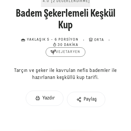
4.0
[
2
DEĞERLENDIRME
]
Badem Şekerlemeli Keşkül
Kup
YAKLAŞIK 5 - 6 PORSIYON
ORTA
30 DAKIKA
VEJETARYEN
Tarçın ve şeker ile kavrulan nefis bademler ile
hazırlanan keşküllü kup tarifi.
Yazdır
Paylaş