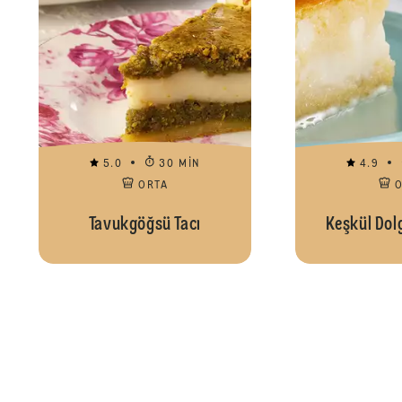
5.0
30 MIN
4.9
ORTA
Tavukgöğsü Tacı
Keşkül Dol