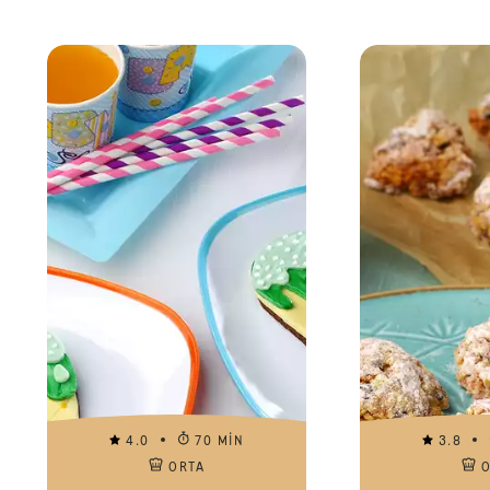
4.0
70 MIN
3.8
ORTA