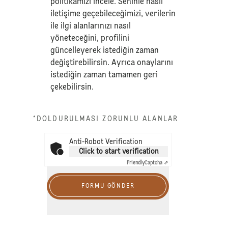
politikamızı
incele. Seninle nasıl
iletişime geçebileceğimizi, verilerin
ile ilgi alanlarınızı nasıl
yöneteceğini, profilini
güncelleyerek istediğin zaman
değiştirebilirsin. Ayrıca onaylarını
istediğin zaman tamamen geri
çekebilirsin.
*DOLDURULMASI ZORUNLU ALANLAR
Anti-Robot Verification
Click to start verification
Friendly
Captcha ⇗
FORMU GÖNDER