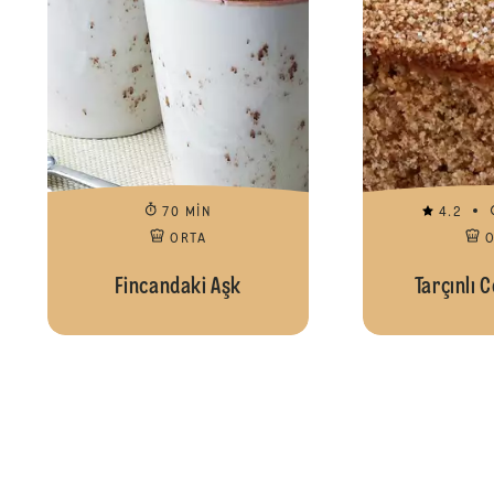
70 MIN
4.2
ORTA
Fincandaki Aşk
Tarçınlı C