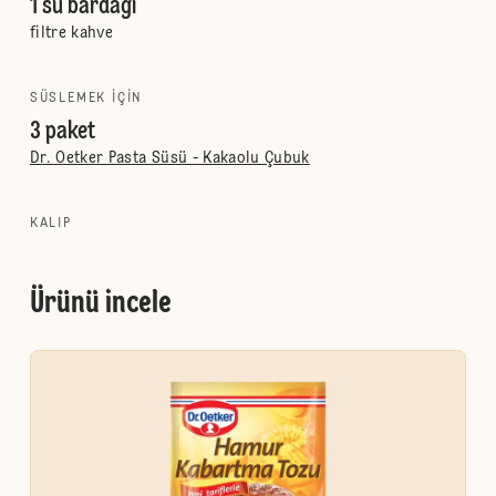
1 su bardağı
filtre kahve
SÜSLEMEK IÇIN
3 paket
Dr. Oetker Pasta Süsü - Kakaolu Çubuk
KALIP
Ürünü incele