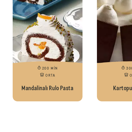
200 MIN
30
ORTA
Mandalinalı Rulo Pasta
Kartopu