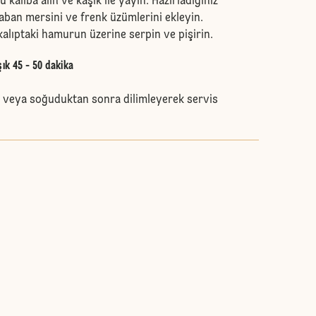
 kalıba alın ve kaşık ile yayın. Hazırladığınız
aban mersini ve frenk üzümlerini ekleyin.
p kalıptaki hamurun üzerine serpin ve pişirin.
şık 45 - 50 dakika
ık veya soğuduktan sonra dilimleyerek servis