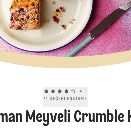
Current rating 4.1. Click to rate.
4.1
11
DEĞERLENDIRME
man Meyveli Crumble 