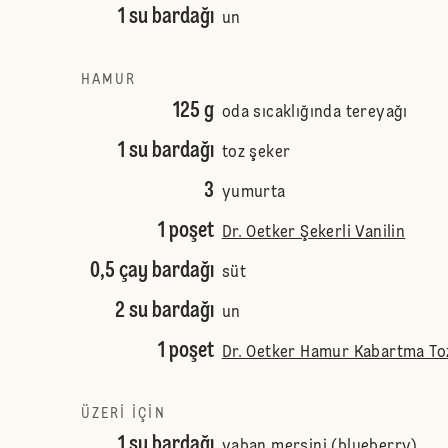
1 su bardağı
un
HAMUR
125 g
oda sıcaklığında tereyağı
1 su bardağı
toz şeker
3
yumurta
1 poşet
Dr. Oetker Şekerli Vanilin
0,5 çay bardağı
süt
2 su bardağı
un
1 poşet
Dr. Oetker Hamur Kabartma To
ÜZERI IÇIN
1 su bardağı
yaban mersini (blueberry)