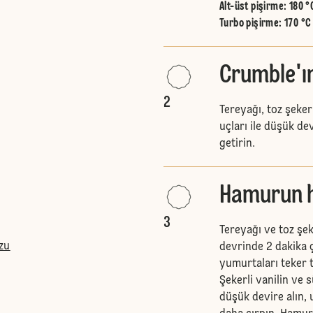
Alt-üst pişirme
:
180 °
Turbo pişirme
:
170 °C
Crumble'ın
2
Tereyağı, toz şeker
uçları ile düşük dev
getirin.
Hamurun h
3
Tereyağı ve toz şek
zu
devrinde 2 dakika
yumurtaları teker 
Şekerli vanilin ve 
düşük devire alın,