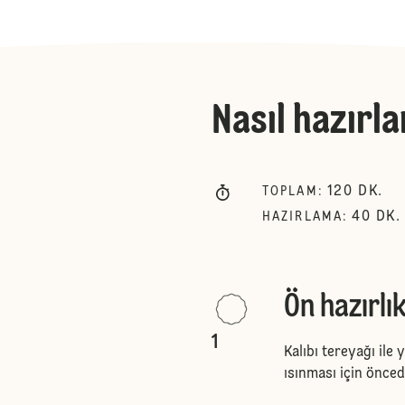
Nasıl hazırla
120
DK.
TOPLAM
:
40
DK.
HAZIRLAMA
:
Ön hazırlı
1
Kalıbı tereyağı ile 
ısınması için öncede