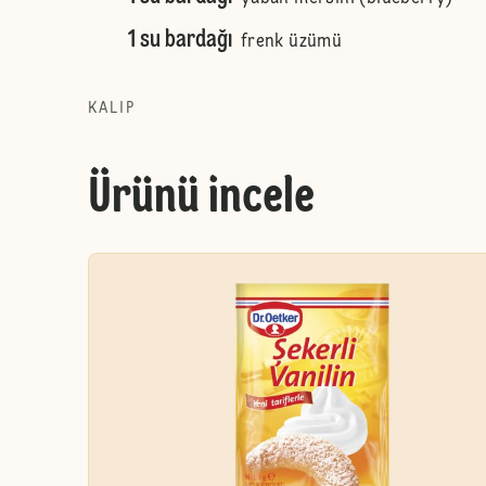
1 su bardağı
frenk üzümü
KALIP
Ürünü incele