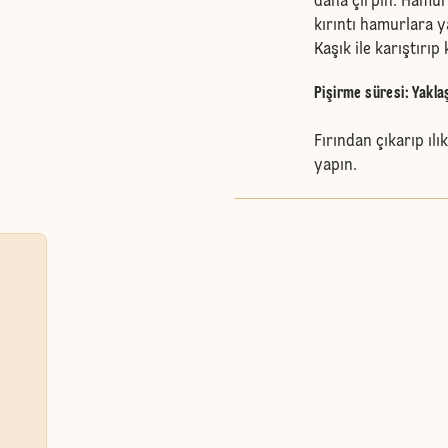
daha çırpın. Hamuru
kırıntı hamurlara y
Kaşık ile karıştırı
Pişirme süresi: Yakla
Fırından çıkarıp ıl
yapın.