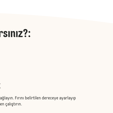
rsınız?
:
k
yağlayın. Fırını belirtilen dereceye ayarlayıp
n çalıştırın.