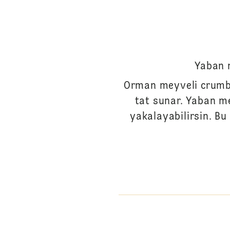
Yaban m
Orman meyveli crumble
tat sunar. Yaban me
yakalayabilirsin. Bu