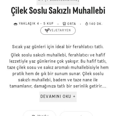
4.7
[
7
DEĞERLENDIRME
]
Çilek Soslu Sakızlı Muhallebi
YAKLAŞIK 4 - 5 KUP
ORTA
140 DK.
VEJETARYEN
Sıcak yaz günleri için ideal bir ferahlatıcı tatlı.
Çilek soslu sakızlı muhallebi, ferahlatıcı ve hafif
lezzetiyle yaz günlerine çok yakışır. Bu hafif tatlı,
taze çilek sosu ve sakız aromalı muhallebisiyle hem
pratik hem de şık bir sunum sunar. Çilek soslu
sakızlı muhallebi, badem ve taze nane ile
tamamlanır, damağınıza tatlı bir serinlik getirir....
DEVAMINI OKU +