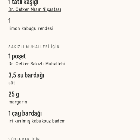
1 tatlı kaşığı
Dr. Oetker Mısır Nişastası
1
limon kabuğu rendesi
SAKIZLI MUHALLEBI IÇIN
1 poşet
Dr. Oetker Sakızlı Muhallebi
3,5 su bardağı
süt
25 g
margarin
1 çay bardağı
iri kırılmış kabuksuz badem
SÜSLEMEK IÇIN