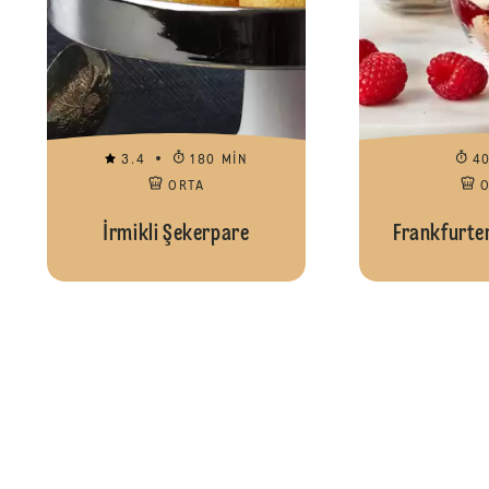
3.4
180 MIN
4
ORTA
İrmikli Şekerpare
Frankfurte