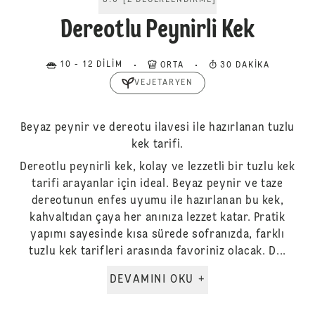
5.0
[
2
DEĞERLENDIRME
]
Dereotlu Peynirli Kek
10 - 12 DILIM
ORTA
30 DAKIKA
VEJETARYEN
Beyaz peynir ve dereotu ilavesi ile hazırlanan tuzlu
kek tarifi.
Dereotlu peynirli kek, kolay ve lezzetli bir tuzlu kek
tarifi arayanlar için ideal. Beyaz peynir ve taze
dereotunun enfes uyumu ile hazırlanan bu kek,
kahvaltıdan çaya her anınıza lezzet katar. Pratik
yapımı sayesinde kısa sürede sofranızda, farklı
tuzlu kek tarifleri arasında favoriniz olacak. D...
DEVAMINI OKU +