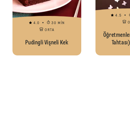
4.5
4.0
30 MIN
ORTA
Öğretmenler
Pudingli Vişneli Kek
Tahtası)