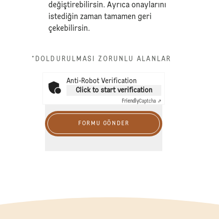
değiştirebilirsin. Ayrıca onaylarını
istediğin zaman tamamen geri
çekebilirsin.
*DOLDURULMASI ZORUNLU ALANLAR
Anti-Robot Verification
Click to start verification
Friendly
Captcha ⇗
FORMU GÖNDER