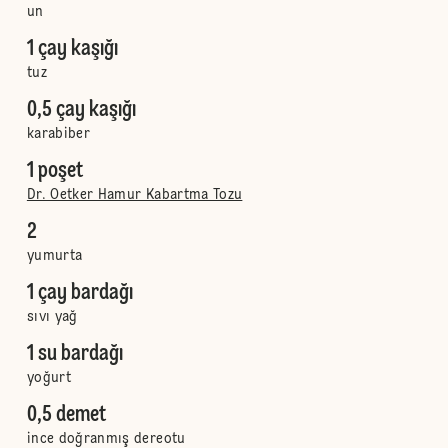
un
1 çay kaşığı
tuz
0,5 çay kaşığı
karabiber
1 poşet
Dr. Oetker Hamur Kabartma Tozu
2
yumurta
1 çay bardağı
sıvı yağ
1 su bardağı
yoğurt
0,5 demet
ince doğranmış dereotu