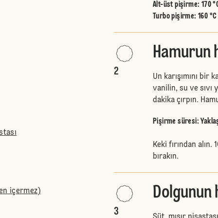
Alt-üst pişirme
:
170 °
Turbo pişirme
:
160 °C
Hamurun ha
2
Un karışımını bir k
vanilin, su ve sıvı 
dakika çırpın. Hamu
Pişirme süresi: Yakla
stası
Keki fırından alın.
bırakın.
Dolgunun h
ten içermez)
3
Süt, mısır nişastası