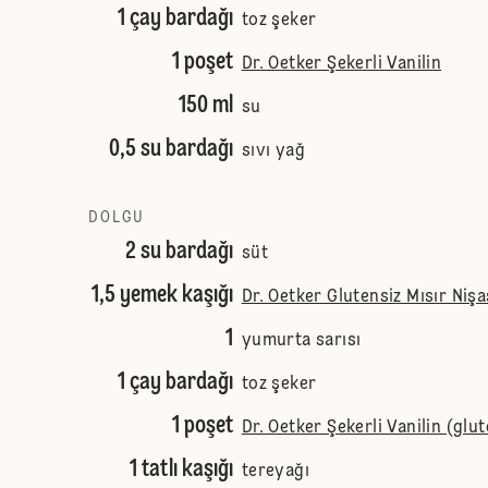
1 çay bardağı
toz şeker
1 poşet
Dr. Oetker Şekerli Vanilin
150 ml
su
0,5 su bardağı
sıvı yağ
DOLGU
2 su bardağı
süt
1,5 yemek kaşığı
Dr. Oetker Glutensiz Mısır Nişa
1
yumurta sarısı
1 çay bardağı
toz şeker
1 poşet
Dr. Oetker Şekerli Vanilin (glu
1 tatlı kaşığı
tereyağı