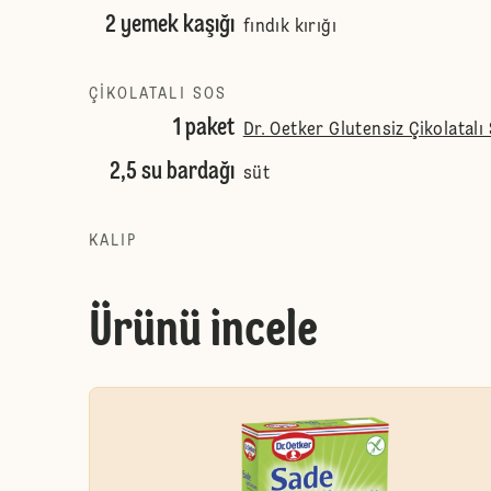
2 yemek kaşığı
fındık kırığı
ÇIKOLATALI SOS
1 paket
Dr. Oetker Glutensiz Çikolatalı
2,5 su bardağı
süt
KALIP
Ürünü incele