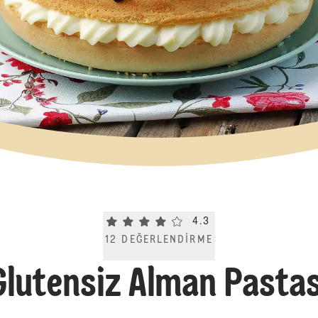
Current rating 4.3. Click to rate.
4.3
12
DEĞERLENDIRME
Glutensiz Alman Pastas