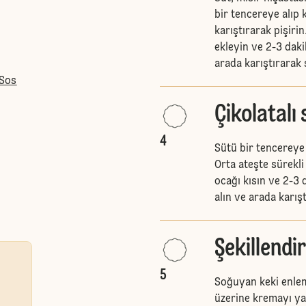
bir tencereye alıp k
karıştırarak pişiri
ekleyin ve 2-3 dak
arada karıştırarak
 Sos
Çikolatalı
4
Sütü bir tencereye 
Orta ateşte sürekli
ocağı kısın ve 2-3
alın ve arada karış
Şekillendi
5
Soğuyan keki enleme
üzerine kremayı yayı