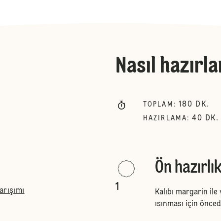
Nasıl hazırla
180
DK.
TOPLAM
:
40
DK.
HAZIRLAMA
:
Ön hazırlı
1
arışımı
Kalıbı margarin ile 
ısınması için önced