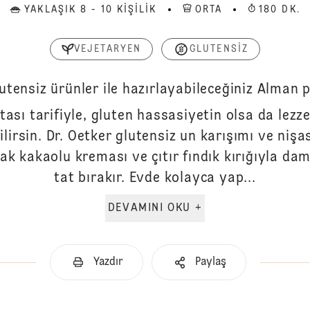
YAKLAŞIK 8 - 10 KIŞILIK
ORTA
180 DK.
VEJETARYEN
GLUTENSIZ
utensiz ürünler ile hazırlayabileceğiniz Alman p
tası tarifiyle, gluten hassasiyetin olsa da lez
bilirsin. Dr. Oetker glutensiz un karışımı ve niş
k kakaolu kreması ve çıtır fındık kırığıyla da
tat bırakır. Evde kolayca yap...
DEVAMINI OKU +
Yazdır
Paylaş