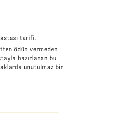
astası tarifi.
zetten ödün vermeden
astayla hazırlanan bu
maklarda unutulmaz bir