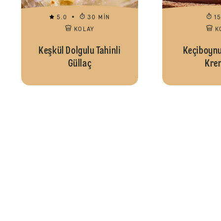
5.0
30 MIN
1
KOLAY
K
Keşkül Dolgulu Tahinli
Keçiboynu
Güllaç
Kre