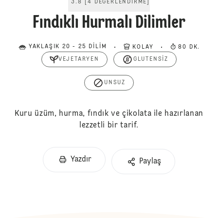
3.8
[
4
DEĞERLENDIRME
]
Fındıklı Hurmalı Dilimler
YAKLAŞIK 20 - 25 DILIM
KOLAY
80 DK.
VEJETARYEN
GLUTENSIZ
UNSUZ
Kuru üzüm, hurma, fındık ve çikolata ile hazırlanan
lezzetli bir tarif.
Yazdır
Paylaş