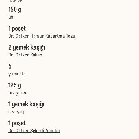
HAMUR
150 g
un
1 poşet
Dr. Oetker Hamur Kabartma Tozu
2 yemek kaşığı
Dr. Oetker Kakao
5
yumurta
125 g
toz şeker
1 yemek kaşığı
sıvı yağ
1 poşet
Dr. Oetker Şekerli Vanilin