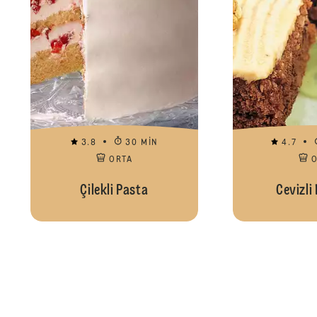
3.8
30 MIN
4.7
ORTA
Çilekli Pasta
Cevizli 