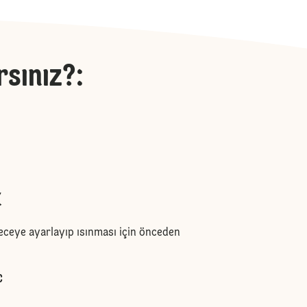
rsınız?
:
k
ereceye ayarlayıp ısınması için önceden
C