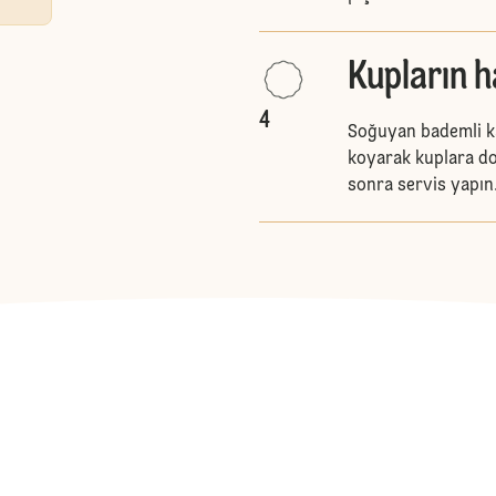
Kupların h
4
Soğuyan bademli kar
koyarak kuplara do
sonra servis yapın