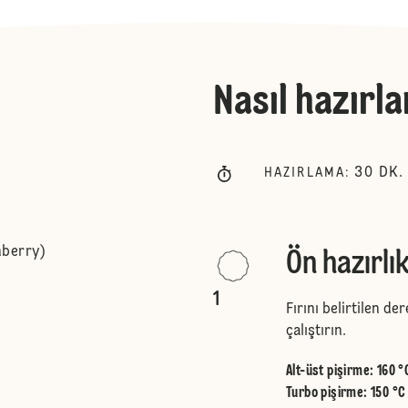
Nasıl hazırla
30
DK.
HAZIRLAMA
:
nberry)
Ön hazırlı
1
Fırını belirtilen d
çalıştırın.
Alt-üst pişirme
:
160 °
Turbo pişirme
:
150 °C