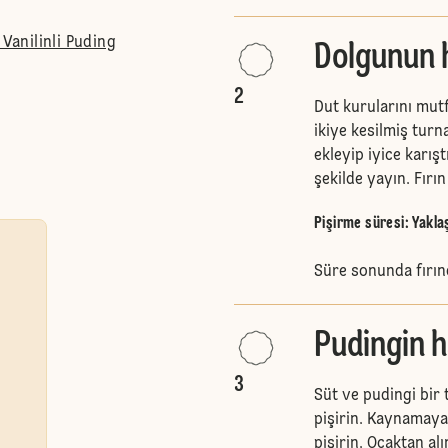
 Vanilinli Puding
Dolgunun h
2
Dut kurularını mut
ikiye kesilmiş tur
ekleyip iyice karışt
şekilde yayın. Fırın
Pişirme süresi: Yaklaş
Süre sonunda fırın
Pudingin h
3
Süt ve pudingi bir 
pişirin. Kaynamaya
pişirin. Ocaktan al