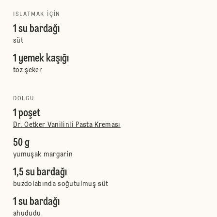
ISLATMAK IÇIN
1 su bardağı
süt
1 yemek kaşığı
toz şeker
DOLGU
1 poşet
Dr. Oetker Vanilinli Pasta Kreması
50 g
yumuşak margarin
1,5 su bardağı
buzdolabında soğutulmuş süt
1 su bardağı
ahududu