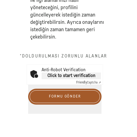
ile ilgi alanlarınızı nasıl
yöneteceğini, profilini
güncelleyerek istediğin zaman
değiştirebilirsin. Ayrıca onaylarını
istediğin zaman tamamen geri
çekebilirsin.
*DOLDURULMASI ZORUNLU ALANLAR
Anti-Robot Verification
Click to start verification
Friendly
Captcha ⇗
FORMU GÖNDER