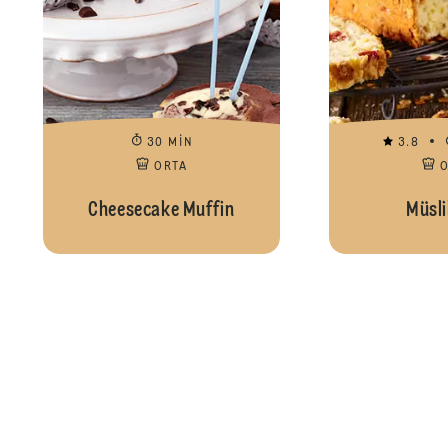
30 MIN
3.8
ORTA
Cheesecake Muffin
Müsli