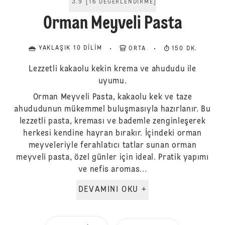
3.9
[
16
DEĞERLENDIRME
]
Orman Meyveli Pasta
YAKLAŞIK 10 DILIM
ORTA
150 DK.
Lezzetli kakaolu kekin krema ve ahududu ile
uyumu.
Orman Meyveli Pasta, kakaolu kek ve taze
ahududunun mükemmel buluşmasıyla hazırlanır. Bu
lezzetli pasta, kreması ve bademle zenginleşerek
herkesi kendine hayran bırakır. İçindeki orman
meyveleriyle ferahlatıcı tatlar sunan orman
meyveli pasta, özel günler için ideal. Pratik yapımı
ve nefis aromas...
DEVAMINI OKU +