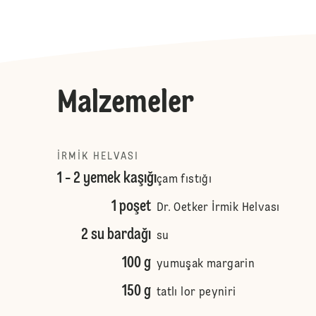
Malzemeler
İRMIK HELVASI
1 - 2 yemek kaşığı
çam fıstığı
1 poşet
Dr. Oetker İrmik Helvası
2 su bardağı
su
100 g
yumuşak margarin
150 g
tatlı lor peyniri