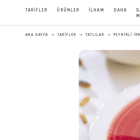
TARIFLER
ÜRÜNLER
İLHAM
DAHA
S
M
ANA SAYFA
TARIFLER
TATLILAR
PEYNIRLI İR