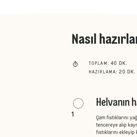
Nasıl hazırla
40
DK.
TOPLAM
:
20
DK.
HAZIRLAMA
:
Helvanın h
1
Çam fıstıklarını y
tencereye alıp kayn
fıstıklarını ekleyi