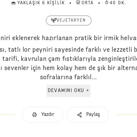
YAKLAŞIK 6 KIŞILIK
ORTA
40 DK.
VEJETARYEN
niri eklenerek hazırlanan pratik bir irmik helvas
sı, tatlı lor peyniri sayesinde farklı ve lezzetli 
 tarifi, kavrulan çam fıstıklarıyla zenginleştiri
 sevenler için hem kolay hem de şık bir alternat
sofralarına farklıl...
DEVAMINI OKU +
Yazdır
Paylaş