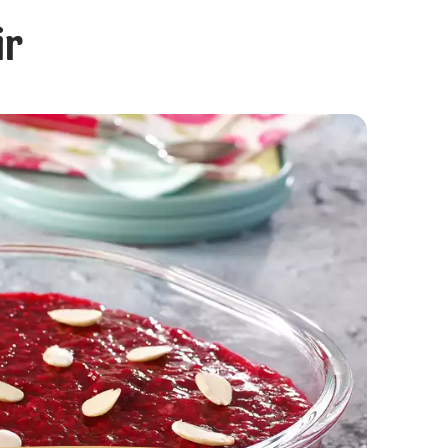
ir
Kadayıflı Torpil