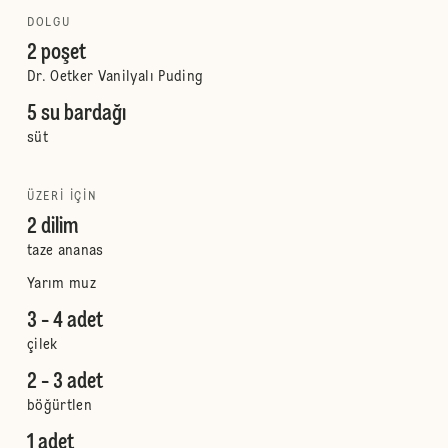
DOLGU
2 poşet
Dr. Oetker Vanilyalı Puding
5 su bardağı
süt
ÜZERI IÇIN
2 dilim
taze ananas
Yarım muz
3 - 4 adet
çilek
2 - 3 adet
böğürtlen
1 adet