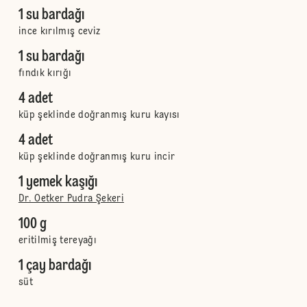
1 su bardağı
ince kırılmış ceviz
1 su bardağı
fındık kırığı
4 adet
küp şeklinde doğranmış kuru kayısı
4 adet
küp şeklinde doğranmış kuru incir
1 yemek kaşığı
Dr. Oetker Pudra Şekeri
100 g
eritilmiş tereyağı
1 çay bardağı
süt