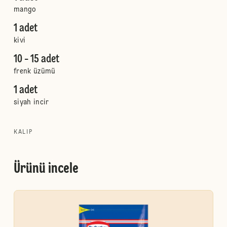
mango
1 adet
kivi
10 - 15 adet
frenk üzümü
1 adet
siyah incir
KALIP
Ürünü incele