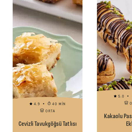
5.0
4.9
40 MIN
ORTA
Kakaolu Pas
Cevizli Tavukgöğsü Tatlısı
Ek