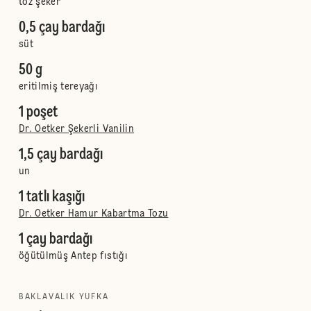
toz şeker
0,5 çay bardağı
süt
50 g
eritilmiş tereyağı
1 poşet
Dr. Oetker Şekerli Vanilin
1,5 çay bardağı
un
1 tatlı kaşığı
Dr. Oetker Hamur Kabartma Tozu
1 çay bardağı
öğütülmüş Antep fıstığı
BAKLAVALIK YUFKA