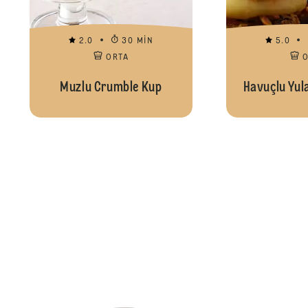
2.0
30 MIN
5.0
ORTA
Muzlu Crumble Kup
Havuçlu Yula