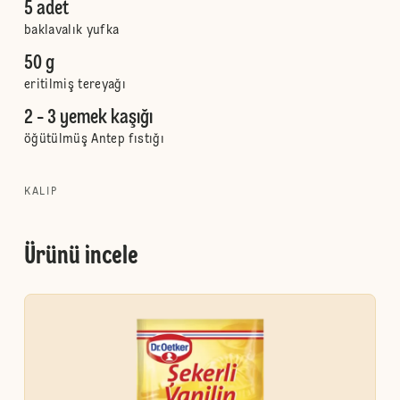
5 adet
baklavalık yufka
50 g
eritilmiş tereyağı
2 - 3 yemek kaşığı
öğütülmüş Antep fıstığı
KALIP
Ürünü incele