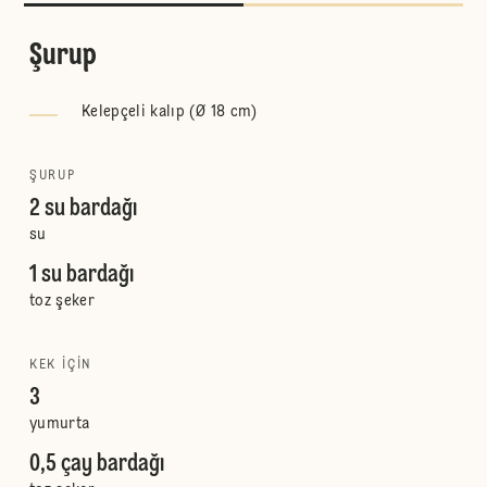
Şurup
Kelepçeli kalıp (Ø 18 cm)
ŞURUP
2 su bardağı
su
1 su bardağı
toz şeker
KEK IÇIN
3
yumurta
0,5 çay bardağı