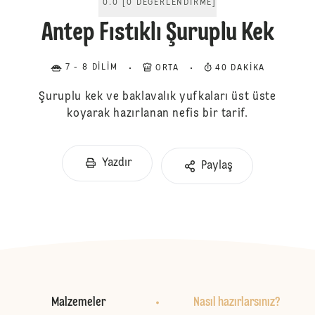
0.0
[
0
DEĞERLENDIRME
]
Antep Fıstıklı Şuruplu Kek
7 - 8 DILIM
ORTA
40 DAKIKA
Şuruplu kek ve baklavalık yufkaları üst üste
koyarak hazırlanan nefis bir tarif.
Yazdır
Paylaş
Malzemeler
Nasıl hazırlarsınız?