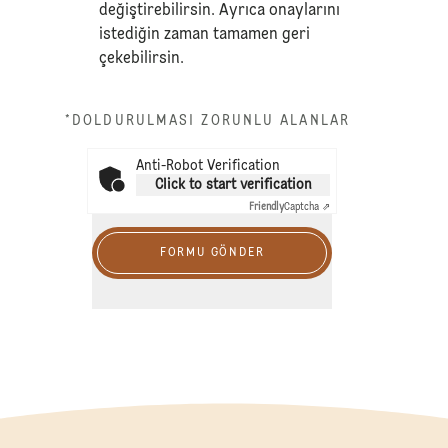
değiştirebilirsin. Ayrıca onaylarını
istediğin zaman tamamen geri
çekebilirsin.
*DOLDURULMASI ZORUNLU ALANLAR
Anti-Robot Verification
Click to start verification
Friendly
Captcha ⇗
FORMU GÖNDER