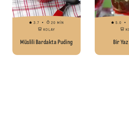
3.7
20 MIN
5.0
KOLAY
K
Müslili Bardakta Puding
Bir Yaz