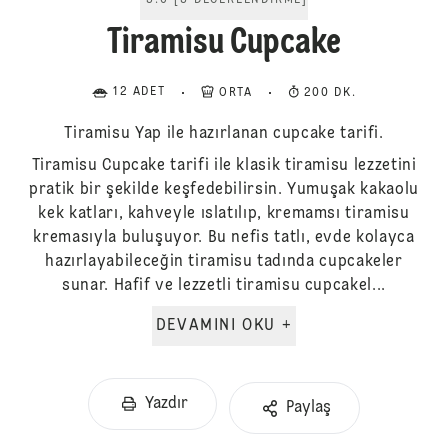
5.0
[
3
DEĞERLENDIRME
]
Tiramisu Cupcake
12 ADET
ORTA
200 DK.
Tiramisu Yap ile hazırlanan cupcake tarifi.
Tiramisu Cupcake tarifi ile klasik tiramisu lezzetini
pratik bir şekilde keşfedebilirsin. Yumuşak kakaolu
kek katları, kahveyle ıslatılıp, kremamsı tiramisu
kremasıyla buluşuyor. Bu nefis tatlı, evde kolayca
hazırlayabileceğin tiramisu tadında cupcakeler
sunar. Hafif ve lezzetli tiramisu cupcakel...
DEVAMINI OKU +
Yazdır
Paylaş