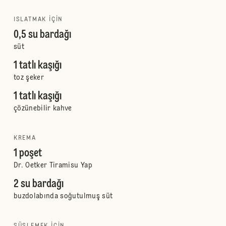
ISLATMAK IÇIN
0,5 su bardağı
süt
1 tatlı kaşığı
toz şeker
1 tatlı kaşığı
çözünebilir kahve
KREMA
1 poşet
Dr. Oetker Tiramisu Yap
2 su bardağı
buzdolabında soğutulmuş süt