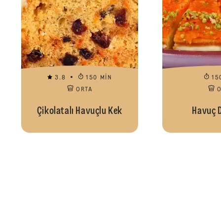
3.8
150 MIN
15
ORTA
Çikolatalı Havuçlu Kek
Havuç D