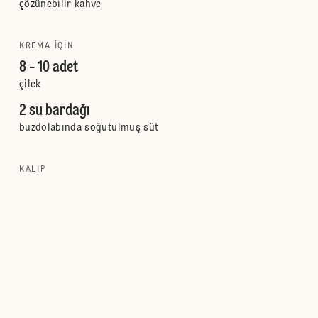
çözünebilir kahve
KREMA IÇIN
8 - 10 adet
çilek
2 su bardağı
buzdolabında soğutulmuş süt
KALIP