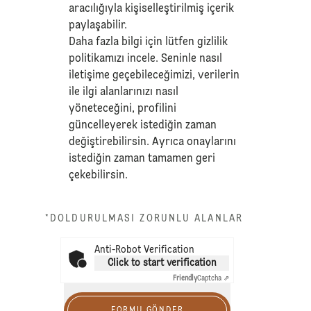
aracılığıyla kişiselleştirilmiş içerik
paylaşabilir.
Daha fazla bilgi için lütfen
gizlilik
politikamızı
incele. Seninle nasıl
iletişime geçebileceğimizi, verilerin
ile ilgi alanlarınızı nasıl
yöneteceğini, profilini
güncelleyerek istediğin zaman
değiştirebilirsin. Ayrıca onaylarını
istediğin zaman tamamen geri
çekebilirsin.
*DOLDURULMASI ZORUNLU ALANLAR
Anti-Robot Verification
Click to start verification
Friendly
Captcha ⇗
FORMU GÖNDER