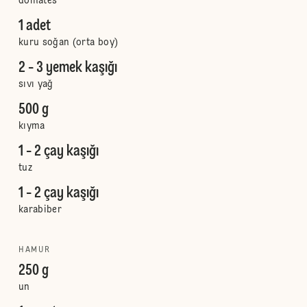
domates
1 adet
kuru soğan (orta boy)
2 - 3 yemek kaşığı
sıvı yağ
500 g
kıyma
1 - 2 çay kaşığı
tuz
1 - 2 çay kaşığı
karabiber
HAMUR
250 g
un