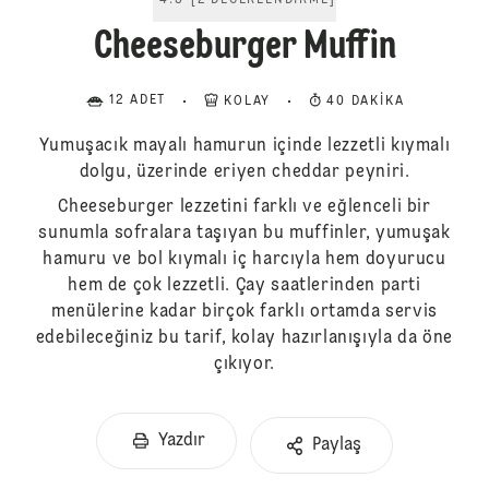
4.5
[
2
DEĞERLENDIRME
]
Cheeseburger Muffin
12 ADET
KOLAY
40 DAKIKA
Yumuşacık mayalı hamurun içinde lezzetli kıymalı
dolgu, üzerinde eriyen cheddar peyniri.
Cheeseburger lezzetini farklı ve eğlenceli bir
sunumla sofralara taşıyan bu muffinler, yumuşak
hamuru ve bol kıymalı iç harcıyla hem doyurucu
hem de çok lezzetli. Çay saatlerinden parti
menülerine kadar birçok farklı ortamda servis
edebileceğiniz bu tarif, kolay hazırlanışıyla da öne
çıkıyor.
Yazdır
Paylaş