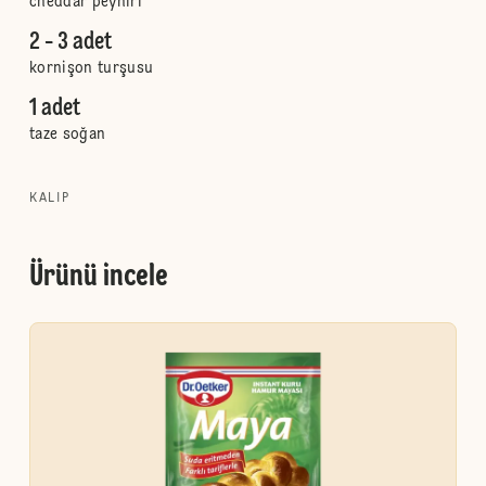
cheddar peyniri
2 - 3 adet
kornişon turşusu
1 adet
taze soğan
KALIP
Ürünü incele