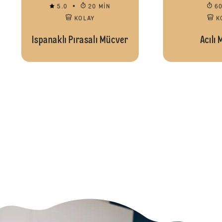
5.0
20 MIN
6
KOLAY
K
Ispanaklı Pırasalı Mücver
Acılı 