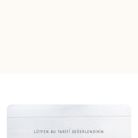
LÜTFEN BU TARİFİ DEĞERLENDİRİN