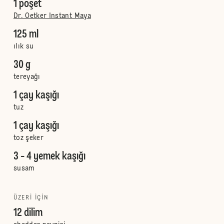
1 poşet
Dr. Oetker Instant Maya
125 ml
ılık su
30 g
tereyağı
1 çay kaşığı
tuz
1 çay kaşığı
toz şeker
3 - 4 yemek kaşığı
susam
ÜZERI IÇIN
12 dilim