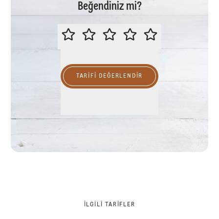
Beğendiniz mi?
LÜTFEN BU TARİFİ DEĞERLENDİR
TARIFI DEĞERLENDİR
İLGILI TARIFLER