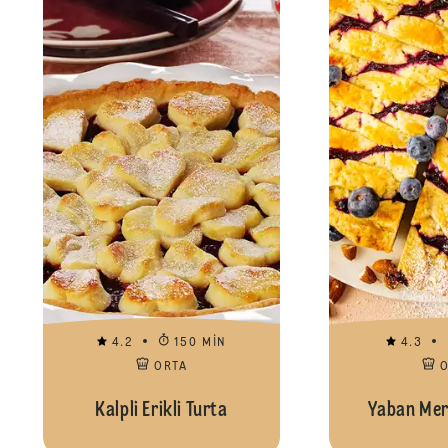
4.2
150 MIN
4.3
ORTA
Kalpli Erikli Turta
Yaban Mers