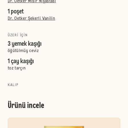
Dr. Oetker Mısır Nişastası
1 poşet
Dr. Oetker Şekerli Vanilin
ÜZERI IÇIN
3 yemek kaşığı
öğütülmüş ceviz
1 çay kaşığı
toz tarçın
KALIP
Ürünü incele