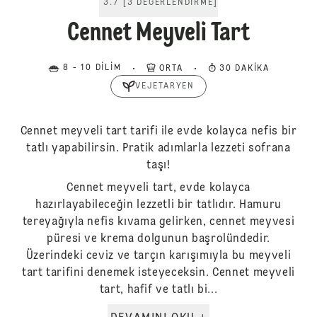
3.7
[
3
DEĞERLENDIRME
]
Cennet Meyveli Tart
8 - 10 DILIM
ORTA
30 DAKIKA
VEJETARYEN
Cennet meyveli tart tarifi ile evde kolayca nefis bir
tatlı yapabilirsin. Pratik adımlarla lezzeti sofrana
taşı!
Cennet meyveli tart, evde kolayca
hazırlayabileceğin lezzetli bir tatlıdır. Hamuru
tereyağıyla nefis kıvama gelirken, cennet meyvesi
püresi ve krema dolgunun başrolündedir.
Üzerindeki ceviz ve tarçın karışımıyla bu meyveli
tart tarifini denemek isteyeceksin. Cennet meyveli
tart, hafif ve tatlı bi...