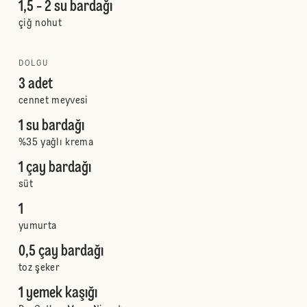
1,5 - 2 su bardağı
çiğ nohut
DOLGU
3 adet
cennet meyvesi
1 su bardağı
%35 yağlı krema
1 çay bardağı
süt
1
yumurta
0,5 çay bardağı
toz şeker
1 yemek kaşığı