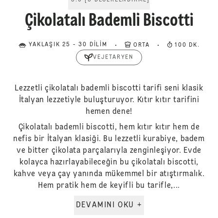
5.0
[
3
DEĞERLENDIRME
]
Çikolatalı Bademli Biscotti
YAKLAŞIK 25 - 30 DILIM
ORTA
100 DK.
VEJETARYEN
Lezzetli çikolatalı bademli biscotti tarifi seni klasik
İtalyan lezzetiyle buluşturuyor. Kıtır kıtır tarifini
hemen dene!
Çikolatalı bademli biscotti, hem kıtır kıtır hem de
nefis bir İtalyan klasiği. Bu lezzetli kurabiye, badem
ve bitter çikolata parçalarıyla zenginleşiyor. Evde
kolayca hazırlayabileceğin bu çikolatalı biscotti,
kahve veya çay yanında mükemmel bir atıştırmalık.
Hem pratik hem de keyifli bu tarifle,...
DEVAMINI OKU +