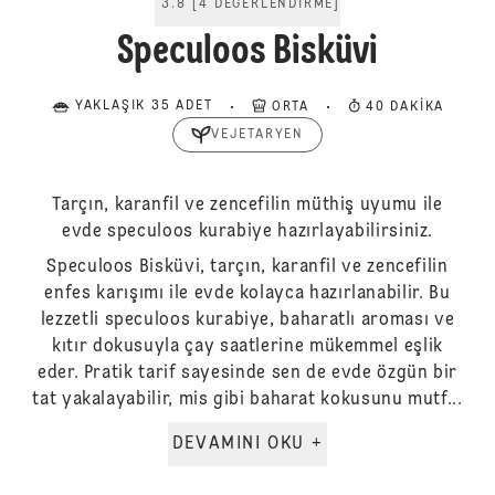
3.8
[
4
DEĞERLENDIRME
]
Speculoos Bisküvi
YAKLAŞIK 35 ADET
ORTA
40 DAKIKA
VEJETARYEN
Tarçın, karanfil ve zencefilin müthiş uyumu ile
evde speculoos kurabiye hazırlayabilirsiniz.
Speculoos Bisküvi, tarçın, karanfil ve zencefilin
enfes karışımı ile evde kolayca hazırlanabilir. Bu
lezzetli speculoos kurabiye, baharatlı aroması ve
kıtır dokusuyla çay saatlerine mükemmel eşlik
eder. Pratik tarif sayesinde sen de evde özgün bir
tat yakalayabilir, mis gibi baharat kokusunu mutf...
DEVAMINI OKU +