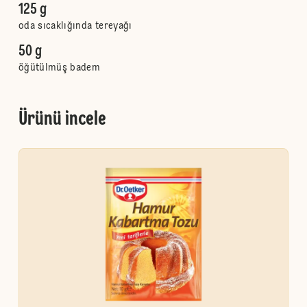
125 g
oda sıcaklığında tereyağı
50 g
öğütülmüş badem
Ürünü incele