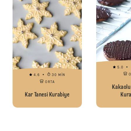
5.0
4.6
30 MIN
ORTA
Kakaolu
Kar Tanesi Kurabiye
Kura