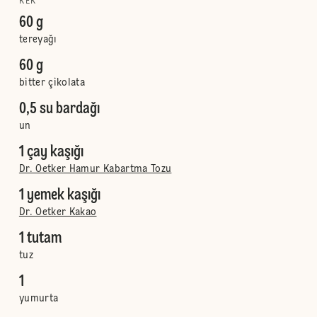
KEK
60 g
tereyağı
60 g
bitter çikolata
0,5 su bardağı
un
1 çay kaşığı
Dr. Oetker Hamur Kabartma Tozu
1 yemek kaşığı
Dr. Oetker Kakao
1 tutam
tuz
1
yumurta