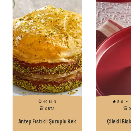
40 MIN
5.0
ORTA
Antep Fıstıklı Şuruplu Kek
Çilekli Bis