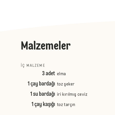
Malzemeler
İÇ MALZEME
3 adet
elma
1 çay bardağı
toz şeker
1 su bardağı
iri kırılmış ceviz
1 çay kaşığı
toz tarçın