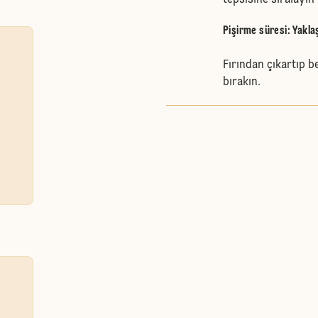
tepsisine sıralayın 
Pişirme süresi: Yakla
Fırından çıkartıp 
bırakın.