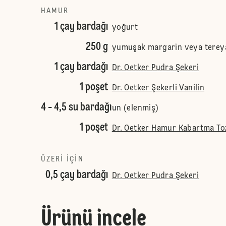
HAMUR
1 çay bardağı
yoğurt
250 g
yumuşak margarin veya terey
1 çay bardağı
Dr. Oetker Pudra Şekeri
1 poşet
Dr. Oetker Şekerli Vanilin
4 - 4,5 su bardağı
un (elenmiş)
1 poşet
Dr. Oetker Hamur Kabartma To
ÜZERI IÇIN
0,5 çay bardağı
Dr. Oetker Pudra Şekeri
Ürünü incele