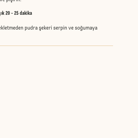
ve pişirin.
şık 20 - 25 dakika
bekletmeden pudra şekeri serpin ve soğumaya