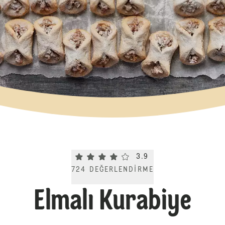
Current rating 3.9. Click to rate.
3.9
724
DEĞERLENDIRME
Elmalı Kurabiye