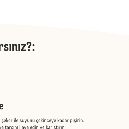
rsınız?
:
e
 şeker ile suyunu çekinceye kadar pişirin.
e tarçını ilave edin ve karıştırın.