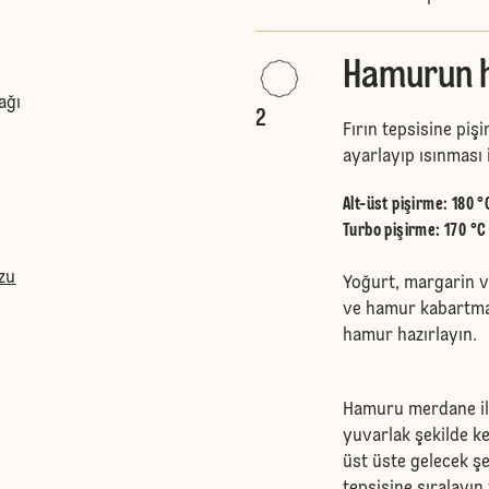
Hamurun ha
ağı
2
Fırın tepsisine pişi
ayarlayıp ısınması i
Alt-üst pişirme
:
180 °
Turbo pişirme
:
170 °C
zu
Yoğurt, margarin ve
ve hamur kabartma 
hamur hazırlayın.
Hamuru merdane ile 
yuvarlak şekilde ke
üst üste gelecek şe