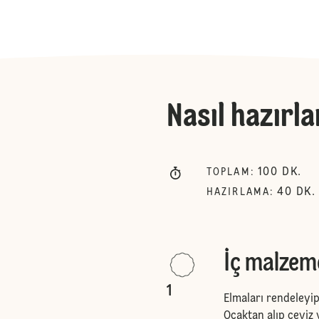
Nasıl hazırla
100
DK.
TOPLAM
:
40
DK.
HAZIRLAMA
:
İç malzem
1
Elmaları rendeleyip
Ocaktan alıp ceviz v