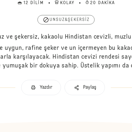
12 DILIM
KOLAY
20 DAKIKA
UNSUZ&ŞEKERSIZ
z ve şekersiz, kakaolu Hindistan cevizli, muzlu
e uygun, rafine şeker ve un içermeyen bu kakao
llarla karşılayacak. Hindistan cevizi rendesi s
yumuşak bir dokuya sahip. Üstelik yapımı da 
Yazdır
Paylaş