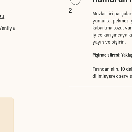
2
Muzları iri parçala
zu
yumurta, pekmez, y
kabartma tozu, van
Vanilya
iyice karışıncaya k
yayın ve pişirin.
Pişirme süresi: Yakla
Fırından alın. 10 d
dilimleyerek servis