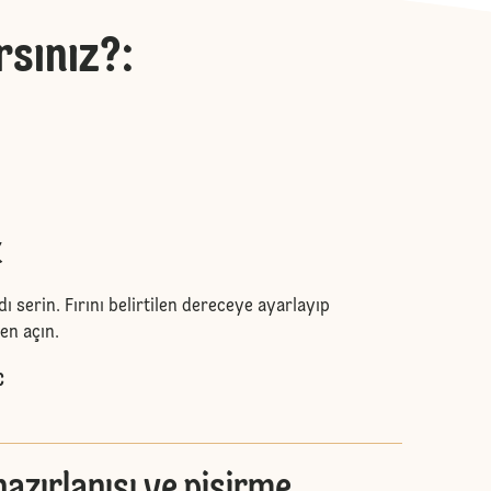
rsınız?
:
k
ı serin. Fırını belirtilen dereceye ayarlayıp
en açın.
C
zırlanışı ve pişirme