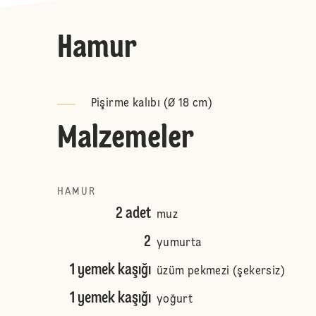
Hamur
Pişirme kalıbı (Ø 18 cm)
Malzemeler
HAMUR
2 adet
muz
2
yumurta
1 yemek kaşığı
üzüm pekmezi (şekersiz)
1 yemek kaşığı
yoğurt