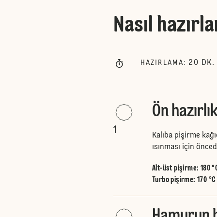
Nasıl hazırla
20
DK.
HAZIRLAMA
:
Ön hazırlı
1
Kalıba pişirme kağıd
ısınması için önced
Alt-üst pişirme
:
180 °
Turbo pişirme
:
170 °C
Hamurun ha