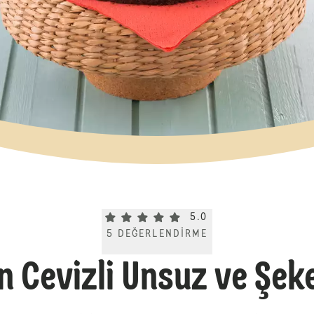
Current rating 5.0. Click to rate.
5.0
5
DEĞERLENDIRME
n Cevizli Unsuz ve Şek