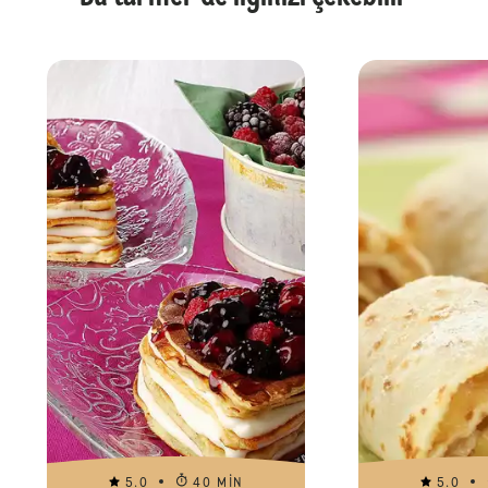
5.0
40 MIN
5.0