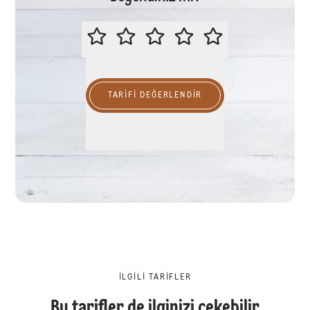
LÜTFEN BU TARİFİ DEĞERLENDİR
TARIFI DEĞERLENDİR
İLGILI TARIFLER
Bu tarifler de ilginizi çekebilir