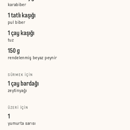
karabiber
1 tatlı kaşığı
pul biber
1 çay kaşığı
tuz
150 g
rendelenmiş beyaz peynir
SÜRMEK IÇIN
1 çay bardağı
zeytinyağı
ÜZERI IÇIN
1
yumurta sarısı