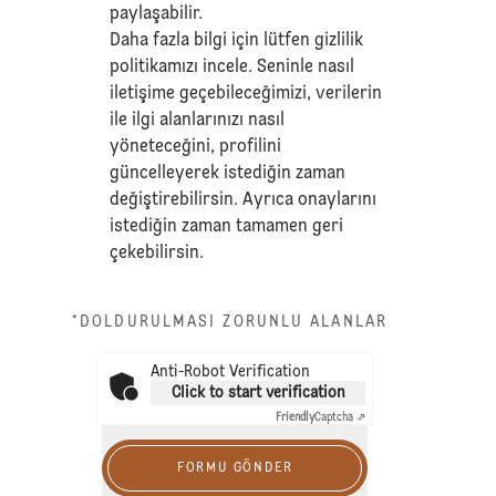
paylaşabilir.
Daha fazla bilgi için lütfen
gizlilik
politikamızı
incele. Seninle nasıl
iletişime geçebileceğimizi, verilerin
ile ilgi alanlarınızı nasıl
yöneteceğini, profilini
güncelleyerek istediğin zaman
değiştirebilirsin. Ayrıca onaylarını
istediğin zaman tamamen geri
çekebilirsin.
*DOLDURULMASI ZORUNLU ALANLAR
Anti-Robot Verification
Click to start verification
Friendly
Captcha ⇗
FORMU GÖNDER