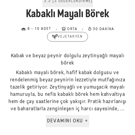
3.3
[
3
DEĞERLENDIRME
]
Kabaklı Mayalı Börek
8 - 10 ADET
ORTA
30 DAKIKA
VEJETARYEN
Kabak ve beyaz peynir dolgulu zeytinyağlı mayalı
börek
Kabaklı mayalı börek, hafif kabak dolgusu ve
rendelenmiş beyaz peynirin lezzetiyle mutfağınıza
tazelik getiriyor. Zeytinyağlı ve yumuşacık mayalı
hamuruyla, bu nefis kabaklı börek hem kahvaltıya
hem de çay saatlerine çok yakışır. Pratik hazırlanışı
ve baharatlarla zenginleşen iç harcı sayesinde, ...
DEVAMINI OKU +