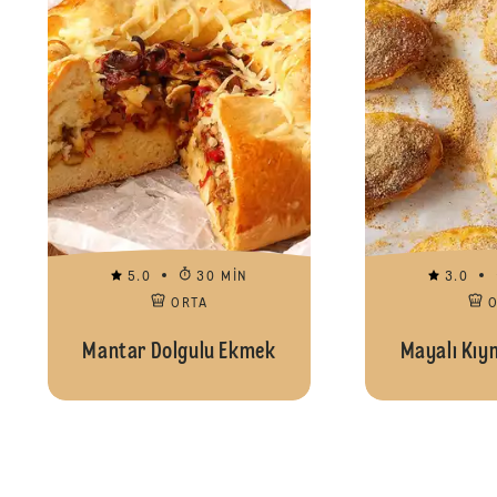
5.0
30 MIN
3.0
ORTA
Mantar Dolgulu Ekmek
Mayalı Kıy