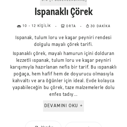
5.0
[
1
DEĞERLENDIRME
]
Ispanaklı Çörek
10 - 12 KIŞILIK
ORTA
30 DAKIKA
Ispanak, tulum loru ve kaşar peyniri rendesi
dolgulu mayalı çörek tarifi.
Ispanaklı çörek, mayalı hamurun içini dolduran
lezzetli ıspanak, tulum loru ve kaşar peyniri
karışımıyla hazırlanan nefis bir tarif. Bu ıspanaklı
poğaça, hem hafif hem de doyurucu olmasıyla
kahvaltı ve ara öğünler için ideal. Evde kolayca
yapabileceğin bu çörek, taze malzemelerle dolu
enfes tadıy...
DEVAMINI OKU +