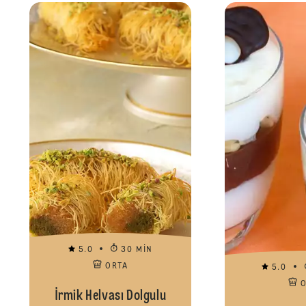
5.0
30 MIN
ORTA
5.0
İrmik Helvası Dolgulu