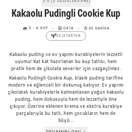
0.0
[
0
DEĞERLENDIRME
]
Kakaolu Pudingli Cookie Kup
5 - 6 KUP
ORTA
40 DAKIKA
VEJETARYEN
Kakaolu puding ve ev yapımı kurabiyelerin lezzetli
uyumu! Kat kat hazırlanan bu kup tatlısı, hem
pratik hem de çikolata severler için vazgeçilmez.
Kakaolu Pudingli Cookie Kup, klasik puding tarifine
modern ve eğlenceli bir dokunuş katıyor. Ev yapımı
çikolatalı kurabiyelerle katmanlanan yoğun kakaolu
puding, hem dokusuyla hem de lezzetiyle öne
çıkıyor. Üzerine eklenen krema ve ekstra kurabiye
parçalarıyla bu tatlı, hem çocukların hem de
büyü...