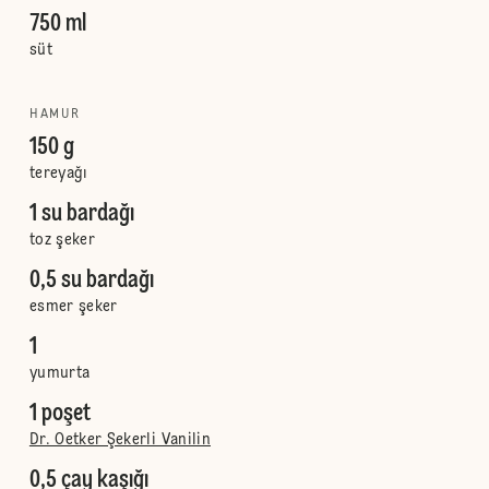
750 ml
süt
HAMUR
150 g
tereyağı
1 su bardağı
toz şeker
0,5 su bardağı
esmer şeker
1
yumurta
1 poşet
Dr. Oetker Şekerli Vanilin
0,5 çay kaşığı