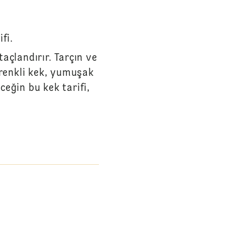
ifi.
açlandırır. Tarçın ve
 renkli kek, yumuşak
eğin bu kek tarifi,