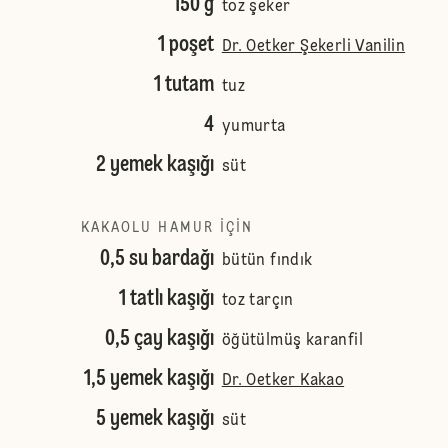
150 g
toz şeker
1 poşet
Dr. Oetker Şekerli Vanilin
1 tutam
tuz
4
yumurta
2 yemek kaşığı
süt
KAKAOLU HAMUR IÇIN
0,5 su bardağı
bütün fındık
1 tatlı kaşığı
toz tarçın
0,5 çay kaşığı
öğütülmüş karanfil
1,5 yemek kaşığı
Dr. Oetker Kakao
5 yemek kaşığı
süt