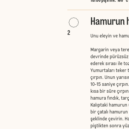
Turbo pişirme
:
160 °C
Hamurun h
2
Unu eleyin ve hamur
Margarin veya tere
devrinde pürüzsüz 
ederek sırası ile to
Yumurtaları teker t
çırpın. Unun yarısı
10-15 saniye çırpın
kısa bir süre çırp
hamura fındık, tarç
Kalıptaki hamurun 
bir çatalı hamurun 
şeklinde çevirin. Ha
piştikten sonra yü