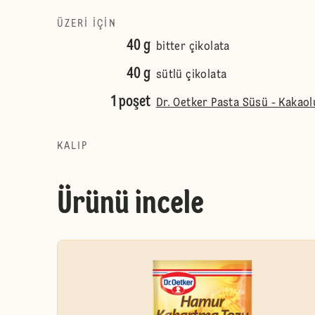
ÜZERI IÇIN
40 g
bitter çikolata
40 g
sütlü çikolata
1 poşet
Dr. Oetker Pasta Süsü - Kakao
KALIP
Ürünü incele