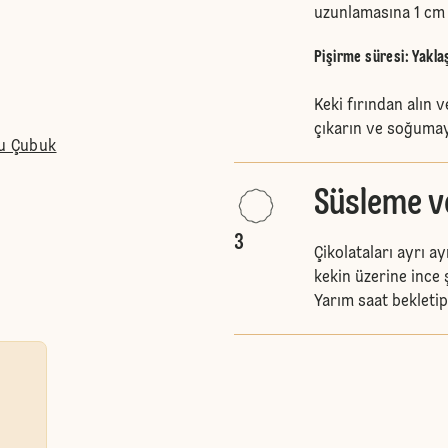
uzunlamasına 1 cm 
Pişirme süresi: Yakla
Keki fırından alın 
çıkarın ve soğumay
lu Çubuk
Süsleme v
3
Çikolataları ayrı ay
kekin üzerine ince 
Yarım saat bekletip