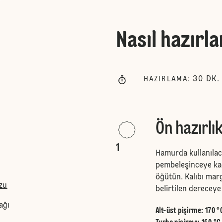
Nasıl hazırla
30
DK.
HAZIRLAMA
:
Ön hazırlı
1
Hamurda kullanılaca
pembeleşinceye ka
öğütün. Kalıbı marg
zu
belirtilen dereceye 
ağı
Alt-üst pişirme
:
170 °