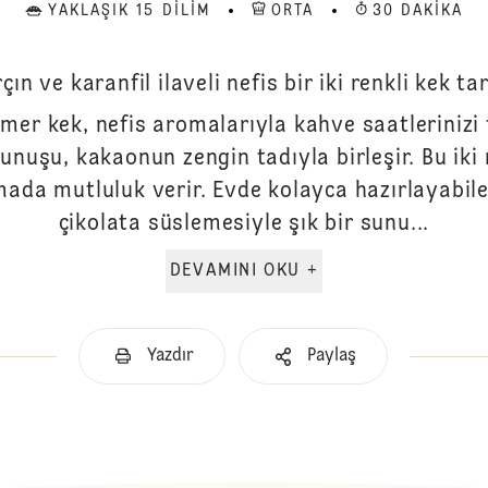
YAKLAŞIK 15 DILIM
ORTA
30 DAKIKA
çın ve karanfil ilaveli nefis bir iki renkli kek tar
mer kek, nefis aromalarıyla kahve saatlerinizi t
kunuşu, kakaonun zengin tadıyla birleşir. Bu iki
ada mutluluk verir. Evde kolayca hazırlayabilec
çikolata süslemesiyle şık bir sunu...
DEVAMINI OKU +
Yazdır
Paylaş