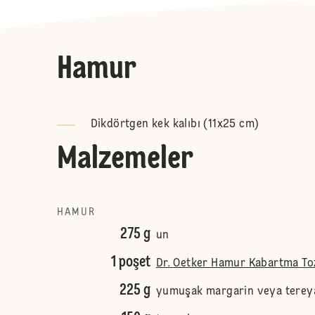
Hamur
Dikdörtgen kek kalıbı (11x25 cm)
Malzemeler
HAMUR
275 g
un
1 poşet
Dr. Oetker Hamur Kabartma To
225 g
yumuşak margarin veya terey