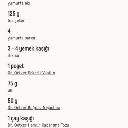
yumurta akı
125 g
toz şeker
4
yumurta sarısı
3 - 4 yemek kaşığı
ılık su
1 poşet
Dr. Oetker Şekerli Vanilin
75 g
un
50 g
Dr. Oetker Buğday Nişastası
1 çay kaşığı
Dr. Oetker Hamur Kabartma Tozu