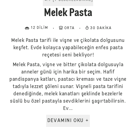
4.7
[
7
DEĞERLENDIRME
]
Melek Pasta
12 DILIM
ORTA
30 DAKIKA
Melek Pasta tarifi ile vişne ve çikolata dolgusunu
keşfet. Evde kolayca yapabileceğin enfes pasta
reçetesi seni bekliyor!
Melek Pasta, vişne ve bitter çikolata dolgusuyla
anneler günü için harika bir seçim. Hafif
pandispanya katları, pastacı kreması ve taze vişne
tadıyla lezzet şöleni sunar. Vişneli pasta tarifini
denediğinde, melek kanatları şeklinde bezelerle
süslü bu özel pastayla sevdiklerini şaşırtabilirsin.
Ev...
DEVAMINI OKU +