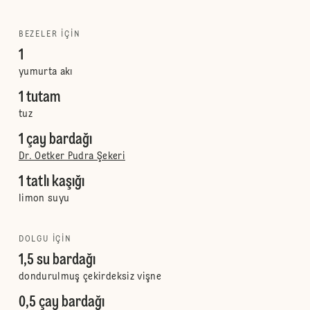
BEZELER IÇIN
1
yumurta akı
1 tutam
tuz
1 çay bardağı
Dr. Oetker Pudra Şekeri
1 tatlı kaşığı
limon suyu
DOLGU IÇIN
1,5 su bardağı
dondurulmuş çekirdeksiz vişne
0,5 çay bardağı