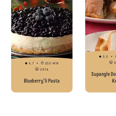
5.0
4.7
350 MIN
ORTA
Supangle Do
Blueberry'li Pasta
K