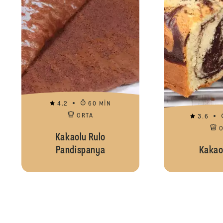
4.2
60 MIN
ORTA
3.6
Kakaolu Rulo
Pandispanya
Kakao