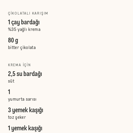
ÇIKOLATALI KARIŞIM
1 çay bardağı
%35 yağlı krema
80 g
bitter çikolata
KREMA IÇIN
2,5 su bardağı
süt
1
yumurta sarısı
3 yemek kaşığı
toz şeker
1 yemek kaşığı