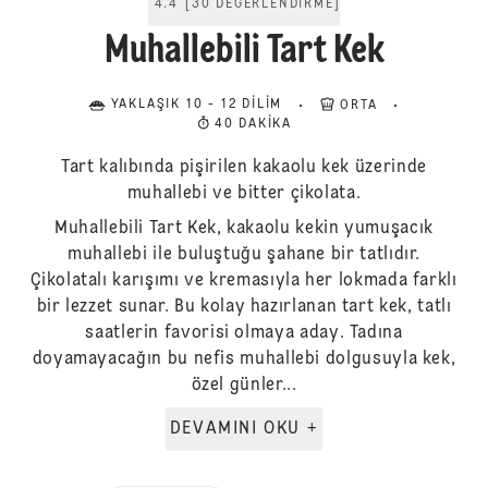
4.4
[
30
DEĞERLENDIRME
]
Muhallebili Tart Kek
YAKLAŞIK 10 - 12 DILIM
ORTA
40 DAKIKA
Tart kalıbında pişirilen kakaolu kek üzerinde
muhallebi ve bitter çikolata.
Muhallebili Tart Kek, kakaolu kekin yumuşacık
muhallebi ile buluştuğu şahane bir tatlıdır.
Çikolatalı karışımı ve kremasıyla her lokmada farklı
bir lezzet sunar. Bu kolay hazırlanan tart kek, tatlı
saatlerin favorisi olmaya aday. Tadına
doyamayacağın bu nefis muhallebi dolgusuyla kek,
özel günler...
DEVAMINI OKU +