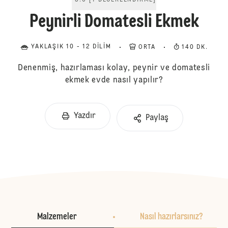
5.0
[
1
DEĞERLENDIRME
]
Peynirli Domatesli Ekmek
YAKLAŞIK 10 - 12 DILIM
ORTA
140 DK.
Denenmiş, hazırlaması kolay, peynir ve domatesli
ekmek evde nasıl yapılır?
Yazdır
Paylaş
Malzemeler
Nasıl hazırlarsınız?