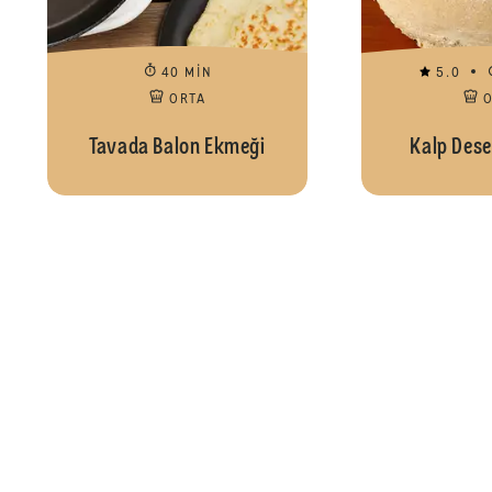
40 MIN
5.0
ORTA
Tavada Balon Ekmeği
Kalp Dese