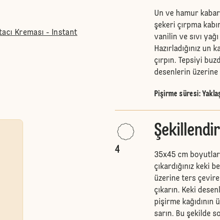
Un ve hamur kabart
şekeri çırpma kabın
tacı Kreması - Instant
vanilin ve sıvı yağı
Hazırladığınız un k
çırpın. Tepsiyi buz
desenlerin üzerine 
Pişirme süresi: Yaklaş
Şekillendi
4
35x45 cm boyutları
çıkardığınız keki b
üzerine ters çevire
çıkarın. Keki desen
pişirme kağıdının ü
sarın. Bu şekilde 