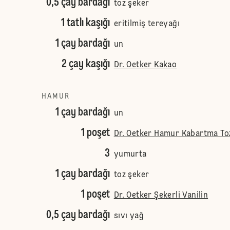
0,5 çay bardağı
toz şeker
1 tatlı kaşığı
eritilmiş tereyağı
1 çay bardağı
un
2 çay kaşığı
Dr. Oetker Kakao
HAMUR
1 çay bardağı
un
1 poşet
Dr. Oetker Hamur Kabartma To
3
yumurta
1 çay bardağı
toz şeker
1 poşet
Dr. Oetker Şekerli Vanilin
0,5 çay bardağı
sıvı yağ