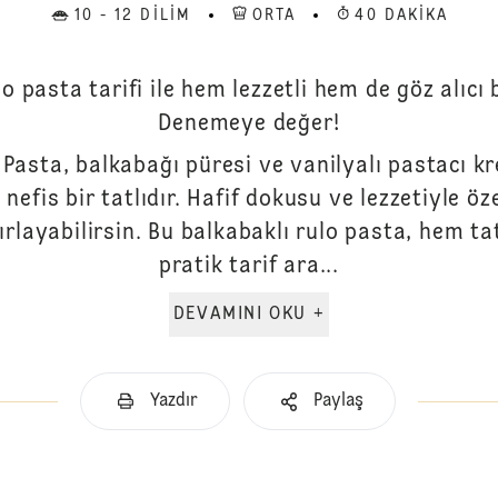
10 - 12 DILIM
ORTA
40 DAKIKA
lo pasta tarifi ile hem lezzetli hem de göz alıcı b
Denemeye değer!
 Pasta, balkabağı püresi ve vanilyalı pastacı k
nefis bir tatlıdır. Hafif dokusu ve lezzetiyle öz
rlayabilirsin. Bu balkabaklı rulo pasta, hem ta
pratik tarif ara...
DEVAMINI OKU +
Yazdır
Paylaş