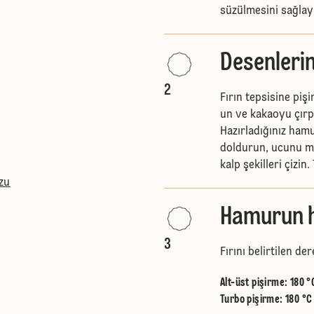
süzülmesini sağlay
Desenlerin
2
Fırın tepsisine piş
un ve kakaoyu çırpm
Hazırladığınız ham
doldurun, ucunu ma
kalp şekilleri çizin
zu
Hamurun h
3
Fırını belirtilen de
Alt-üst pişirme
:
180 °
Turbo pişirme
:
180 °C