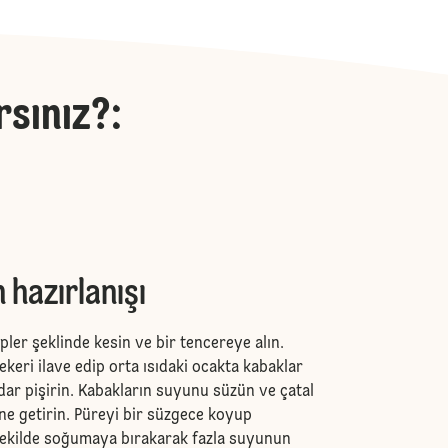
rsınız?
:
 hazırlanışı
ler şeklinde kesin ve bir tencereye alın.
ekeri ilave edip orta ısıdaki ocakta kabaklar
r pişirin. Kabakların suyunu süzün ve çatal
ine getirin. Püreyi bir süzgece koyup
şekilde soğumaya bırakarak fazla suyunun