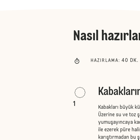
Nasıl hazırla
40
DK.
HAZIRLAMA
:
Kabakların
1
Kabakları büyük küp
Üzerine su ve toz ş
yumuşayıncaya kada
ile ezerek püre hal
karıştırmadan bu 