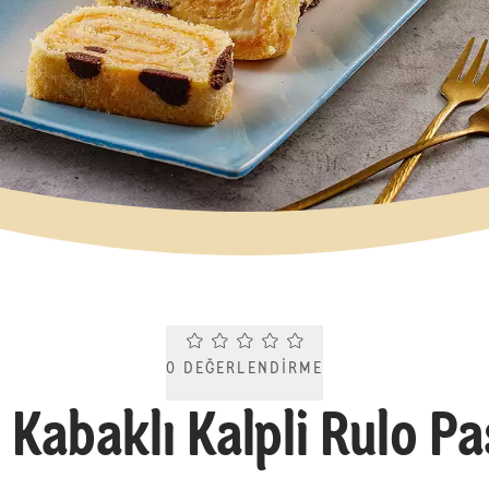
Current rating 0.0. Click to rate.
0
DEĞERLENDIRME
 Kabaklı Kalpli Rulo P