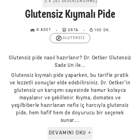
3.4
[
42
DEĞERLENDIRME
]
Glutensiz Kıymalı Pide
6 ADET
ORTA
100 DK.
GLUTENSIZ
Glutensiz pide nasıl hazırlanır? Dr. Oetker Glutensiz
Sade Un ile...
Glutensiz kıymalı pide yaparken, bu tarifle pratik
ve lezzetli sonuçlar elde edebilirsiniz. Dr. Oetker’in
glutensiz un karışımı sayesinde hamur kolayca
mayalanır ve şekillenir. Kıyma, domates ve
yeşilbiberle hazırlanan nefis iç harcıyla glutensiz
pide, hem hafif hem de doyurucu bir seçenek
sunar....
DEVAMINI OKU +