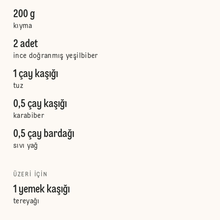
200 g
kıyma
2 adet
ince doğranmış yeşilbiber
1 çay kaşığı
tuz
0,5 çay kaşığı
karabiber
0,5 çay bardağı
sıvı yağ
ÜZERI IÇIN
1 yemek kaşığı
tereyağı