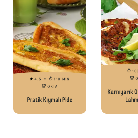
10
4.5
110 MIN
ORTA
Karnıyarık O
Pratik Kıymalı Pide
Lahm