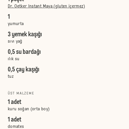
Dr. Oetker Instant Maya (gluten içermez)
1
yumurta
3 yemek kaşığı
sıvı yağ
0,5 su bardağı
ılık su
0,5 çay kaşığı
tuz
ÜST MALZEME
1 adet
kuru soğan (orta boy)
1 adet
domates