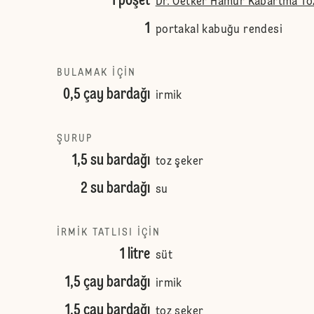
1 poşet
Dr. Oetker Hamur Kabartma To
1
portakal kabuğu rendesi
BULAMAK IÇIN
0,5 çay bardağı
irmik
ŞURUP
1,5 su bardağı
toz şeker
2 su bardağı
su
İRMIK TATLISI IÇIN
1 litre
süt
1,5 çay bardağı
irmik
1,5 çay bardağı
toz şeker