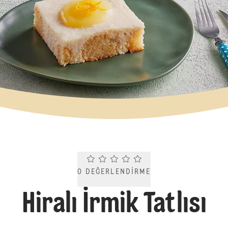
Current rating 0.0. Click to rate.
0
DEĞERLENDIRME
Hiralı İrmik Tatlısı