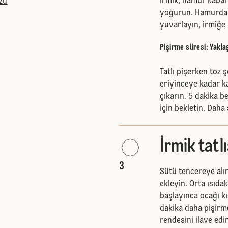
irmik, hamur kabar
zu
yoğurun. Hamurdan 
yuvarlayın, irmiğe b
Pişirme süresi: Yakla
Tatlı pişerken toz 
eriyinceye kadar ka
çıkarın. 5 dakika b
için bekletin. Daha 
İrmik tatlı
3
Sütü tencereye alın
ekleyin. Orta ısıda
başlayınca ocağı kı
dakika daha pişirm
rendesini ilave edi