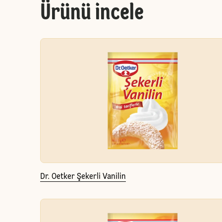
Ürünü incele
Dr. Oetker Şekerli Vanilin