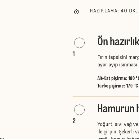
40
DK.
HAZIRLAMA
:
Ön hazırlı
1
Fırın tepsisini marg
ayarlayıp ısınması 
Alt-üst pişirme
:
180 °
Turbo pişirme
:
170 °C
Hamurun h
2
Yoğurt, sıvı yağ ve
ile çırpın. Şekerli 