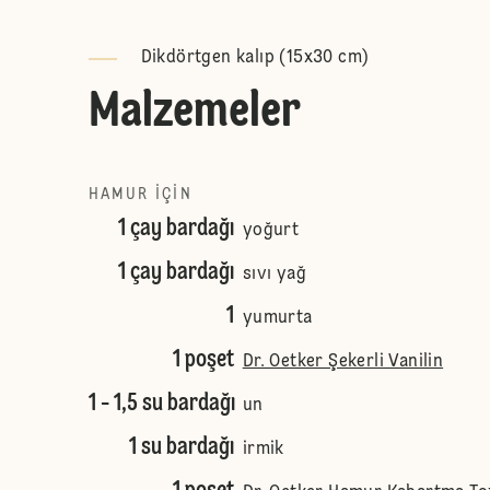
Dikdörtgen kalıp (15x30 cm)
Malzemeler
HAMUR IÇIN
1 çay bardağı
yoğurt
1 çay bardağı
sıvı yağ
1
yumurta
1 poşet
Dr. Oetker Şekerli Vanilin
1 - 1,5 su bardağı
un
1 su bardağı
irmik