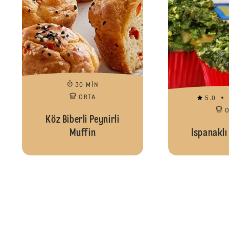
30 MIN
ORTA
5.0
Köz Biberli Peynirli
Muffin
Ispanaklı