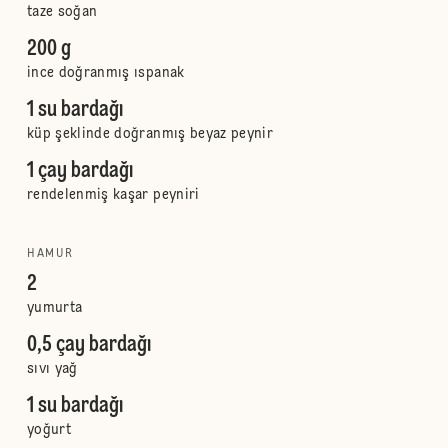
taze soğan
200 g
ince doğranmış ıspanak
1 su bardağı
küp şeklinde doğranmış beyaz peynir
1 çay bardağı
rendelenmiş kaşar peyniri
HAMUR
2
yumurta
0,5 çay bardağı
sıvı yağ
1 su bardağı
yoğurt