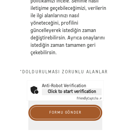
politikamızı
incele. Seninle nasıl
iletişime geçebileceğimizi, verilerin
ile ilgi alanlarınızı nasıl
yöneteceğini, profilini
güncelleyerek istediğin zaman
değiştirebilirsin. Ayrıca onaylarını
istediğin zaman tamamen geri
çekebilirsin.
*DOLDURULMASI ZORUNLU ALANLAR
Anti-Robot Verification
Click to start verification
Friendly
Captcha ⇗
FORMU GÖNDER