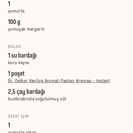
1
yumurta
100 g
yumuşak margarin
DOLGU
1 su bardağı
kuru kayısı
1 poşet
Dr. Oetker Vanilya Aromalı Pastacı Kreması - Instant
2,5 çay bardağı
buzdolabında soğutulmuş süt
ÜZERI IÇIN
1
yumurta sarısı