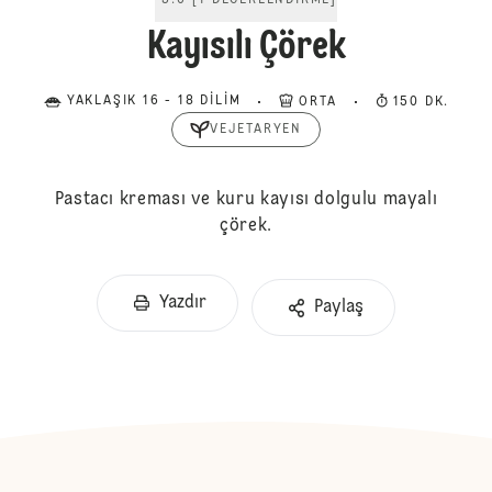
5.0
[
1
DEĞERLENDIRME
]
Kayısılı Çörek
YAKLAŞIK 16 - 18 DILIM
ORTA
150 DK.
VEJETARYEN
Pastacı kreması ve kuru kayısı dolgulu mayalı
çörek.
Yazdır
Paylaş