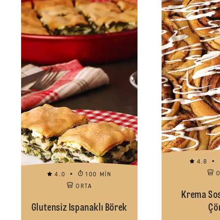
4.8
4.0
100 MIN
ORTA
Krema Sosl
Glutensiz Ispanaklı Börek
Çö