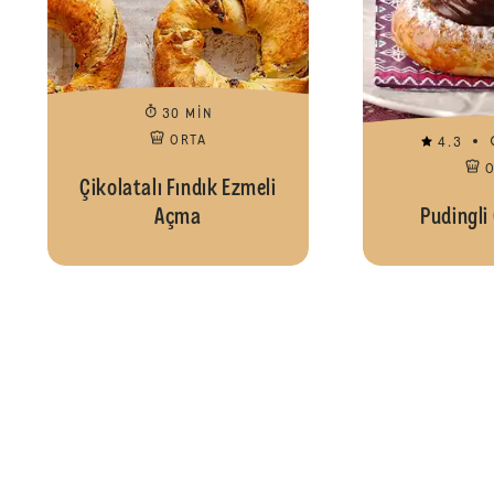
30 MIN
ORTA
4.3
Çikolatalı Fındık Ezmeli
Açma
Pudingli