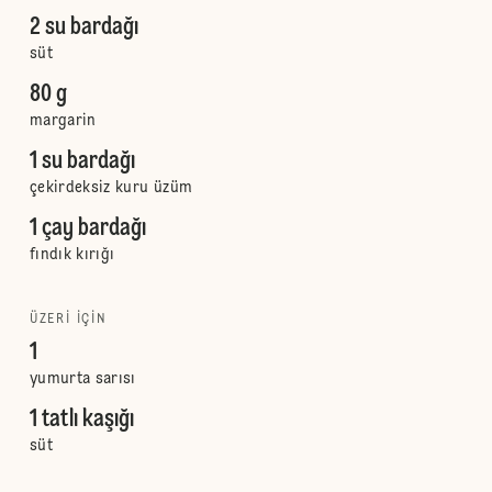
2 su bardağı
süt
80 g
margarin
1 su bardağı
çekirdeksiz kuru üzüm
1 çay bardağı
fındık kırığı
ÜZERI IÇIN
1
yumurta sarısı
1 tatlı kaşığı
süt