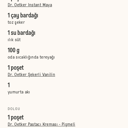
Dr. Oetker Instant Maya
1 çay bardağı
toz şeker
1 su bardağı
ılık süt
100 g
oda sıcaklığında tereyağı
1 poşet
Dr. Oetker Şekerli Vanilin
1
yumurta akı
DOLGU
1 poşet
Dr. Oetker Pastacı Kreması - Pişmeli