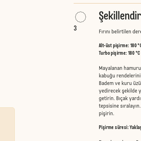
Şekillendi
3
Fırını belirtilen de
Alt-üst pişirme
:
180 °
Turbo pişirme
:
180 °C
Mayalanan hamuru t
kabuğu rendelerini
Badem ve kuru üzü
yedirecek şekilde 
getirin. Bıçak yardı
tepsisine sıralayın.
pişirin.
Pişirme süresi: Yaklaş