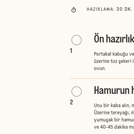
30
DK.
HAZIRLAMA
:
Ön hazırlı
1
Portakal kabuğu ve
üzerine toz şekeri 
ovun.
Hamurun h
2
Unu bir kaba alın, m
Üzerine tereyağı, ıl
yumuşak bir hamur 
ve 40-45 dakika m