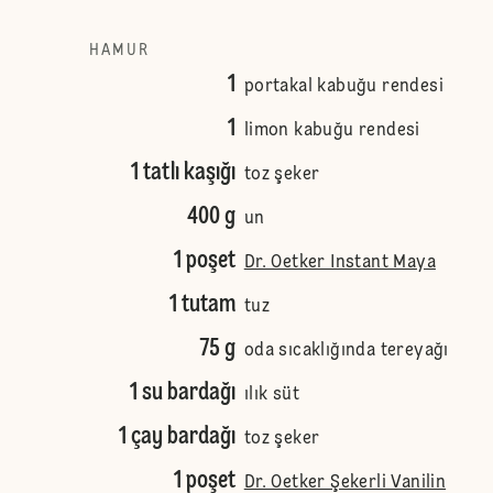
HAMUR
1
portakal kabuğu rendesi
1
limon kabuğu rendesi
1 tatlı kaşığı
toz şeker
400 g
un
1 poşet
Dr. Oetker Instant Maya
1 tutam
tuz
75 g
oda sıcaklığında tereyağı
1 su bardağı
ılık süt
1 çay bardağı
toz şeker
1 poşet
Dr. Oetker Şekerli Vanilin