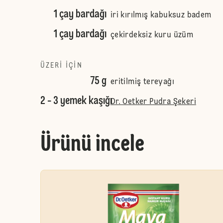
1 çay bardağı
iri kırılmış kabuksuz badem
1 çay bardağı
çekirdeksiz kuru üzüm
ÜZERI IÇIN
75 g
eritilmiş tereyağı
2 - 3 yemek kaşığı
Dr. Oetker Pudra Şekeri
Ürünü incele