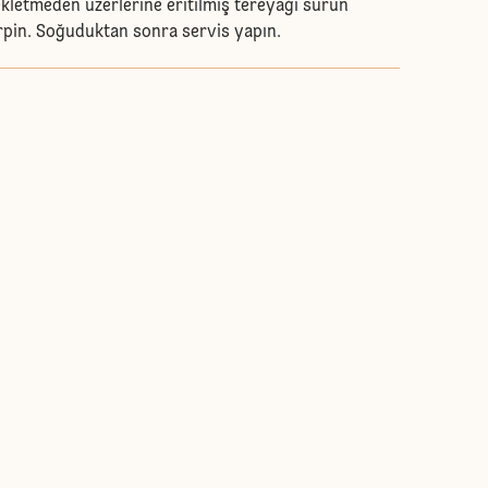
ekletmeden üzerlerine eritilmiş tereyağı sürün
rpin. Soğuduktan sonra servis yapın.