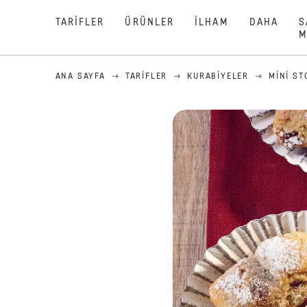
TARIFLER
ÜRÜNLER
İLHAM
DAHA
S
M
ANA SAYFA
TARIFLER
KURABIYELER
MINI ST