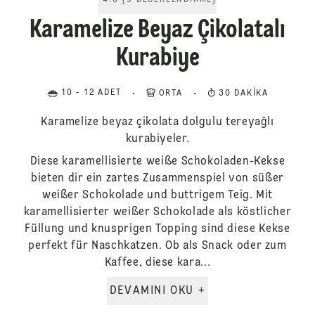
4.6
[
9
DEĞERLENDIRME
]
Karamelize Beyaz Çikolatalı
Kurabiye
10 - 12 ADET
ORTA
30 DAKIKA
Karamelize beyaz çikolata dolgulu tereyağlı
kurabiyeler.
Diese karamellisierte weiße Schokoladen-Kekse
bieten dir ein zartes Zusammenspiel von süßer
weißer Schokolade und buttrigem Teig. Mit
karamellisierter weißer Schokolade als köstlicher
Füllung und knusprigen Topping sind diese Kekse
perfekt für Naschkatzen. Ob als Snack oder zum
Kaffee, diese kara...
DEVAMINI OKU +