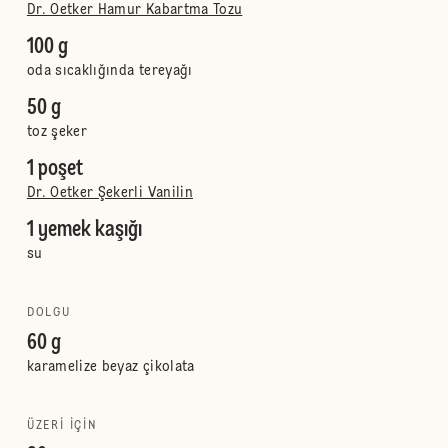
Dr. Oetker Hamur Kabartma Tozu
100 g
oda sıcaklığında tereyağı
50 g
toz şeker
1 poşet
Dr. Oetker Şekerli Vanilin
1 yemek kaşığı
su
DOLGU
60 g
karamelize beyaz çikolata
ÜZERI IÇIN