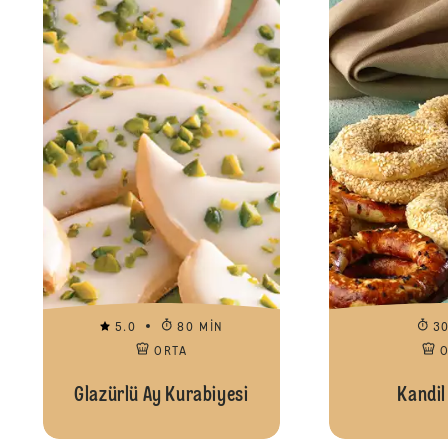
5.0
80 MIN
3
ORTA
Glazürlü Ay Kurabiyesi
Kandil