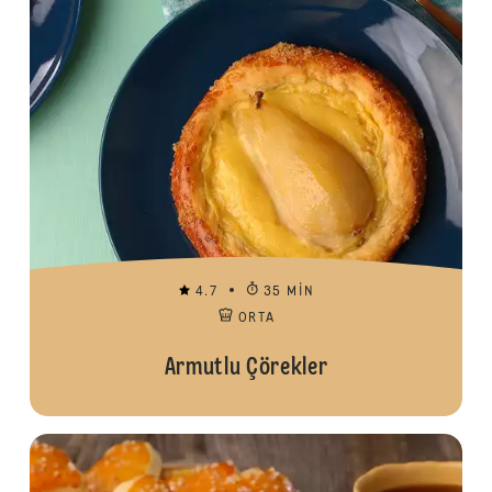
4.7
35 MIN
ORTA
Armutlu Çörekler