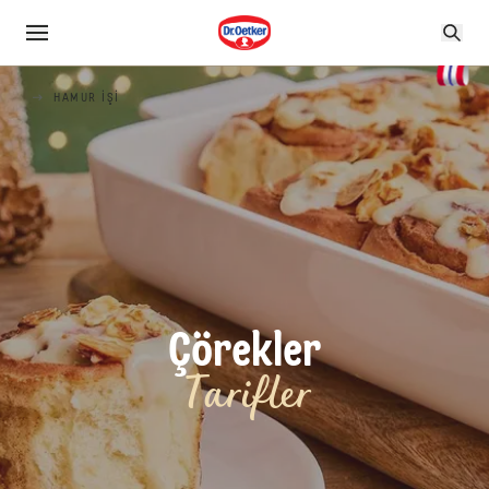
HAMUR IŞI
Çörekler
Tarifler